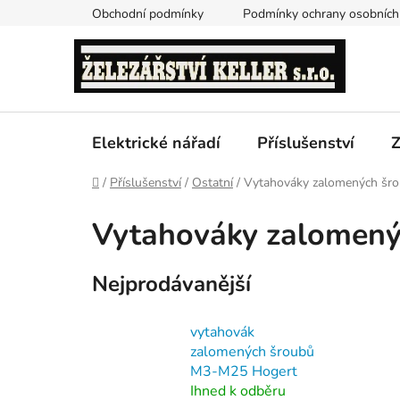
Přejít
Obchodní podmínky
Podmínky ochrany osobních
na
obsah
Elektrické nářadí
Příslušenství
Z
Domů
/
Příslušenství
/
Ostatní
/
Vytahováky zalomených šr
Vytahováky zalomený
Nejprodávanější
vytahovák
zalomených šroubů
M3-M25 Hogert
Ihned k odběru