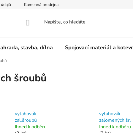
 údajů
Kamenná prodejna
Reklamace
ahrada, stavba, dílna
Spojovací materiál a kotev
oubů
ch šroubů
vytahovák
vytahovák
zal.šroubů
zalomených šr.
Ihned k odběru
Ihned k odběru