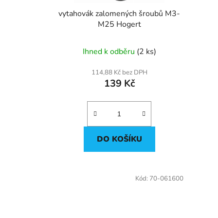
d
u
vytahovák zalomených šroubů M3-
k
M25 Hogert
t
ů
Ihned k odběru
(2 ks)
114,88 Kč bez DPH
139 Kč
DO KOŠÍKU
Kód:
70-061600