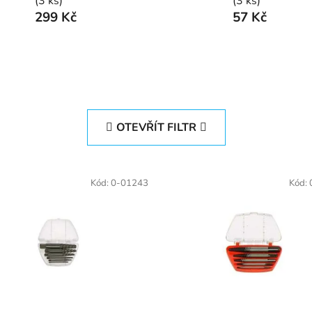
(3 ks)
(3 ks)
299 Kč
57 Kč
OTEVŘÍT FILTR
Kód:
0-01243
Kód: