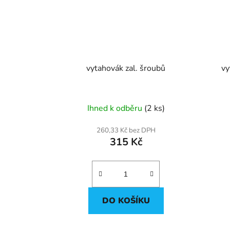
vytahovák zal. šroubů
vy
Ihned k odběru
(2 ks)
260,33 Kč bez DPH
315 Kč
DO KOŠÍKU