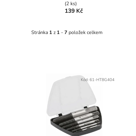
(2 ks)
139 Kč
Stránka
1
z
1
-
7
položek celkem
V
ý
Kód:
61-HT8G404
p
i
s
p
r
o