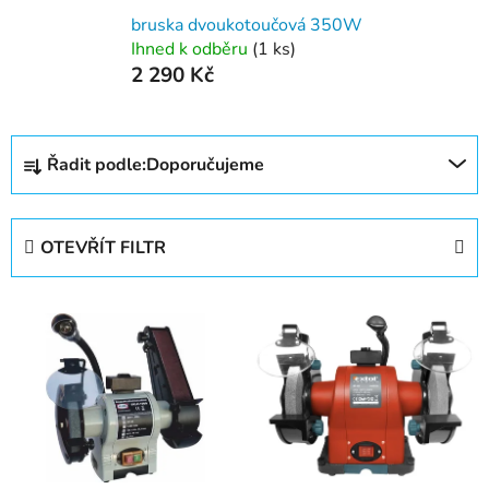
bruska dvoukotoučová 350W
Ihned k odběru
(1 ks)
2 290 Kč
Ř
Řadit podle:
Doporučujeme
a
z
e
OTEVŘÍT FILTR
n
í
V
p
ý
r
p
o
i
d
s
u
p
k
r
t