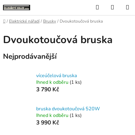
Přejít
Hledat
NÁKUP
na
KOŠÍK
obsah
Domů
/
Elektrické nářadí
/
Brusky
/
Dvoukotoučová bruska
Dvoukotoučová bruska
Nejprodávanější
víceúčelová bruska
Ihned k odběru
(1 ks)
3 790 Kč
bruska dvoukotoučová 520W
Ihned k odběru
(1 ks)
3 990 Kč