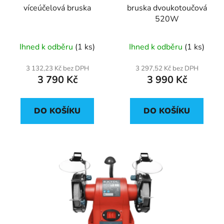
víceúčelová bruska
bruska dvoukotoučová
o
ů
520W
d
u
Ihned k odběru
(1 ks)
Ihned k odběru
(1 ks)
k
t
3 132,23 Kč bez DPH
3 297,52 Kč bez DPH
ů
3 790 Kč
3 990 Kč
DO KOŠÍKU
DO KOŠÍKU