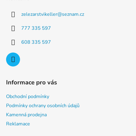
p
a
a
c
zelezarstvikeller
@
seznam.cz
t
í
p
í
777 335 597
r
v
608 335 597
k
y
v
ý
p
i
Informace pro vás
s
u
Obchodní podmínky
Podmínky ochrany osobních údajů
Kamenná prodejna
Reklamace