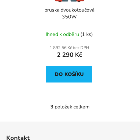
bruska dvoukotoučová
350W
Ihned k odběru
(1 ks)
1 892,56 Kč bez DPH
2 290 Kč
DO KOŠÍKU
3
položek celkem
O
v
l
Z
á
á
d
Kontakt