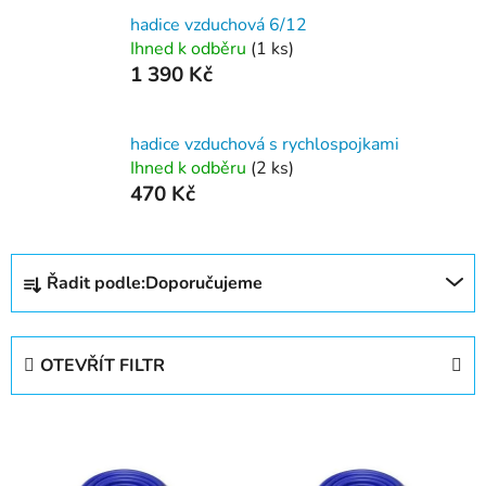
hadice vzduchová 6/12
Ihned k odběru
(1 ks)
1 390 Kč
hadice vzduchová s rychlospojkami
Ihned k odběru
(2 ks)
470 Kč
Ř
Řadit podle:
Doporučujeme
a
z
e
OTEVŘÍT FILTR
n
í
V
p
ý
r