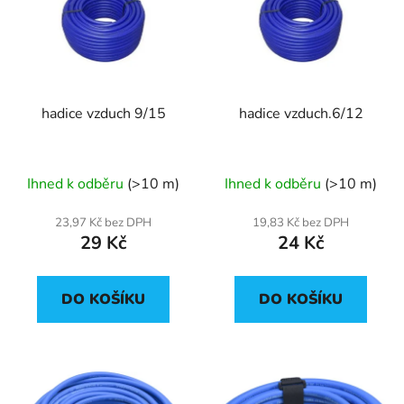
p
o
i
d
s
u
p
k
r
t
hadice vzduch 9/15
hadice vzduch.6/12
o
ů
d
u
Ihned k odběru
(>10 m)
Ihned k odběru
(>10 m)
k
t
23,97 Kč bez DPH
19,83 Kč bez DPH
ů
29 Kč
24 Kč
DO KOŠÍKU
DO KOŠÍKU