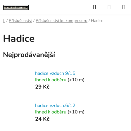
Přejít
Hledat
NÁKUP
na
KOŠÍK
obsah
Domů
/
Příslušenství
/
Příslušenství ke kompresoru
/
Hadice
Hadice
Nejprodávanější
hadice vzduch 9/15
Ihned k odběru
(>10 m)
29 Kč
hadice vzduch.6/12
Ihned k odběru
(>10 m)
24 Kč