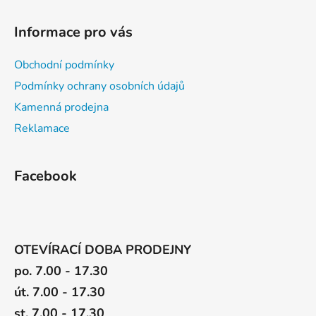
p
i
Informace pro vás
s
u
Obchodní podmínky
Podmínky ochrany osobních údajů
Kamenná prodejna
Reklamace
Facebook
OTEVÍRACÍ DOBA PRODEJNY
po. 7.00 - 17.30
út. 7.00 - 17.30
st. 7.00 - 17.30