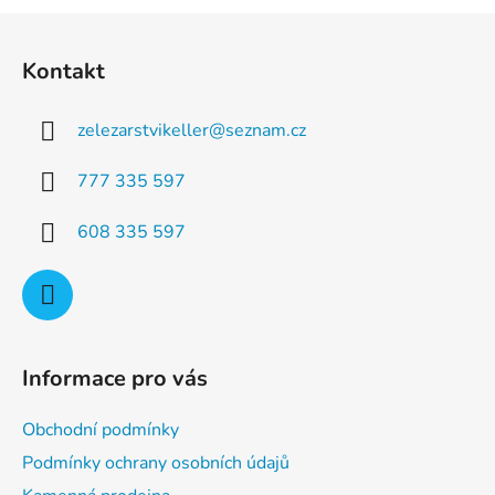
a
á
Z
c
n
á
í
í
Kontakt
p
p
r
a
v
zelezarstvikeller
@
seznam.cz
t
k
í
y
777 335 597
v
ý
608 335 597
p
i
s
u
Informace pro vás
Obchodní podmínky
Podmínky ochrany osobních údajů