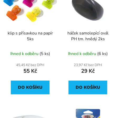
p
o
i
d
s
u
p
k
r
t
klip s přísavkou na papír
háček samolepící ovál
o
ů
5ks
PH tm. hnědý 2ks
d
u
Ihned k odběru
(5 ks)
Ihned k odběru
(6 ks)
k
t
45,45 Kč bez DPH
23,97 Kč bez DPH
ů
55 Kč
29 Kč
DO KOŠÍKU
DO KOŠÍKU