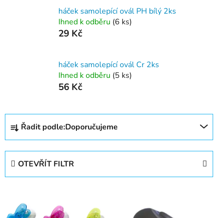
háček samolepící ovál PH bílý 2ks
Ihned k odběru
(6 ks)
29 Kč
háček samolepící ovál Cr 2ks
Ihned k odběru
(5 ks)
56 Kč
Ř
Řadit podle:
Doporučujeme
a
z
e
OTEVŘÍT FILTR
n
í
V
p
ý
r