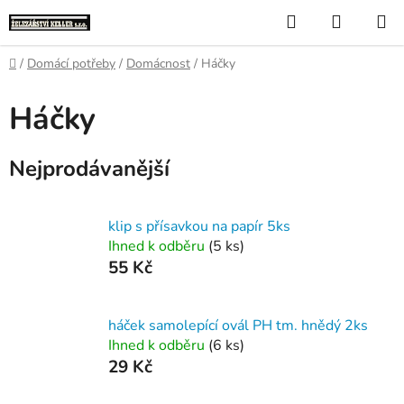
Přejít
Hledat
NÁKUP
na
KOŠÍK
obsah
Domů
/
Domácí potřeby
/
Domácnost
/
Háčky
Háčky
Nejprodávanější
klip s přísavkou na papír 5ks
Ihned k odběru
(5 ks)
55 Kč
háček samolepící ovál PH tm. hnědý 2ks
Ihned k odběru
(6 ks)
29 Kč