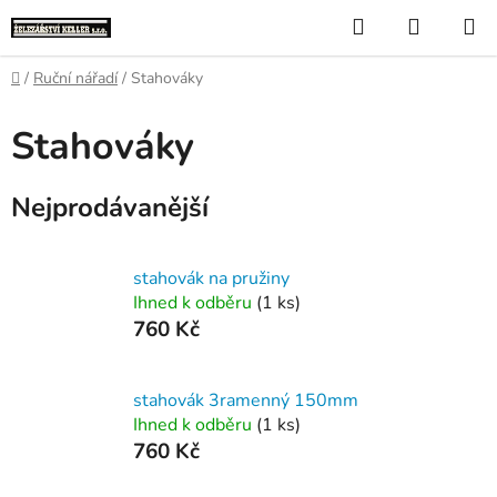
Přejít
Hledat
NÁKUP
na
KOŠÍK
obsah
Domů
/
Ruční nářadí
/
Stahováky
Stahováky
Nejprodávanější
stahovák na pružiny
Ihned k odběru
(1 ks)
760 Kč
stahovák 3ramenný 150mm
Ihned k odběru
(1 ks)
760 Kč