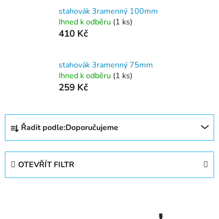
stahovák 3ramenný 100mm
Ihned k odběru
(1 ks)
410 Kč
stahovák 3ramenný 75mm
Ihned k odběru
(1 ks)
259 Kč
Ř
Řadit podle:
Doporučujeme
a
z
e
OTEVŘÍT FILTR
n
í
V
p
ý
r