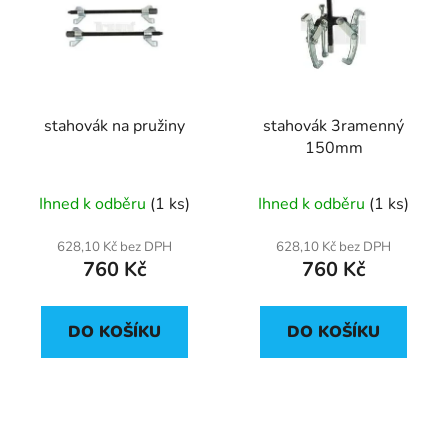
p
o
i
d
s
u
p
k
r
t
stahovák na pružiny
stahovák 3ramenný
o
ů
150mm
d
u
Ihned k odběru
(1 ks)
Ihned k odběru
(1 ks)
k
t
628,10 Kč bez DPH
628,10 Kč bez DPH
ů
760 Kč
760 Kč
DO KOŠÍKU
DO KOŠÍKU