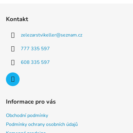
a
á
Z
c
n
á
í
í
Kontakt
p
p
r
a
v
zelezarstvikeller
@
seznam.cz
t
k
í
y
777 335 597
v
ý
608 335 597
p
i
s
u
Informace pro vás
Obchodní podmínky
Podmínky ochrany osobních údajů