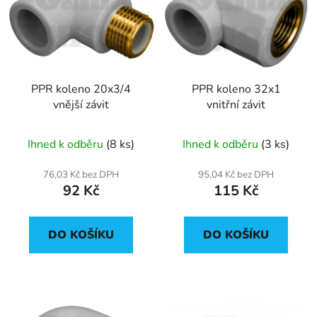
p
o
i
d
s
u
p
k
r
t
PPR koleno 20x3/4
PPR koleno 32x1
o
ů
vnější závit
vnitřní závit
d
u
Ihned k odběru
(8 ks)
Ihned k odběru
(3 ks)
k
t
76,03 Kč bez DPH
95,04 Kč bez DPH
ů
92 Kč
115 Kč
DO KOŠÍKU
DO KOŠÍKU