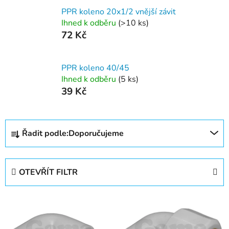
PPR koleno 20x1/2 vnější závit
Ihned k odběru
(>10 ks)
72 Kč
PPR koleno 40/45
Ihned k odběru
(5 ks)
39 Kč
Ř
Řadit podle:
Doporučujeme
a
z
e
OTEVŘÍT FILTR
n
í
V
p
ý
r