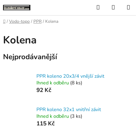
Přejít
Hledat
NÁKUP
na
KOŠÍK
obsah
Domů
/
Vodo-topo
/
PPR
/
Kolena
Kolena
Nejprodávanější
PPR koleno 20x3/4 vnější závit
Ihned k odběru
(8 ks)
92 Kč
PPR koleno 32x1 vnitřní závit
Ihned k odběru
(3 ks)
115 Kč