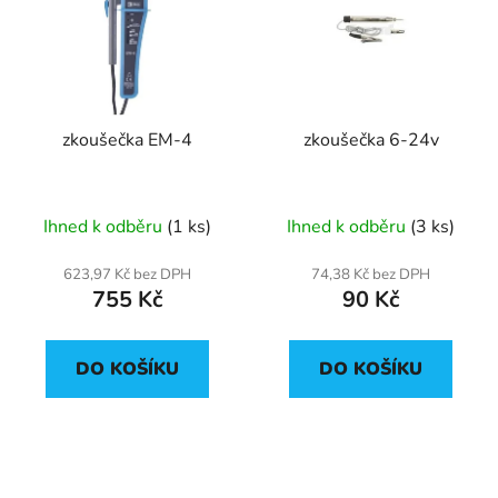
p
o
i
d
s
u
p
k
r
t
zkoušečka EM-4
zkoušečka 6-24v
o
ů
d
u
Ihned k odběru
(1 ks)
Ihned k odběru
(3 ks)
k
t
623,97 Kč bez DPH
74,38 Kč bez DPH
ů
755 Kč
90 Kč
DO KOŠÍKU
DO KOŠÍKU