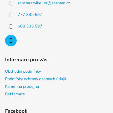
c
zelezarstvikeller
@
seznam.cz
t
í
p
í
777 335 597
r
v
608 335 597
k
y
v
ý
p
i
Informace pro vás
s
u
Obchodní podmínky
Podmínky ochrany osobních údajů
Kamenná prodejna
Reklamace
Facebook