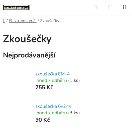
Přejít
Hledat
NÁKUP
na
KOŠÍK
obsah
Domů
/
Elektromateriál
/
Zkoušečky
Zkoušečky
Nejprodávanější
zkoušečka EM-4
Ihned k odběru
(1 ks)
755 Kč
zkoušečka 6-24v
Ihned k odběru
(3 ks)
90 Kč