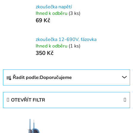
zkoušečka napětí
Ihned k odběru
(3 ks)
69 Kč
zkoušečka 12-690V, fázovka
Ihned k odběru
(1 ks)
350 Kč
Ř
Řadit podle:
Doporučujeme
a
z
e
OTEVŘÍT FILTR
n
í
V
p
ý
r