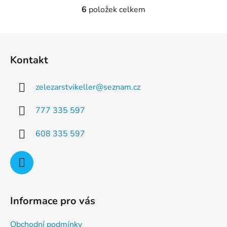
6
položek celkem
O
v
l
Z
á
á
d
Kontakt
p
a
a
c
zelezarstvikeller
@
seznam.cz
t
í
p
í
777 335 597
r
v
608 335 597
k
y
v
ý
p
i
Informace pro vás
s
u
Obchodní podmínky