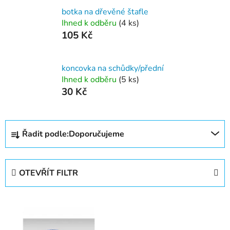
botka na dřevěné štafle
Ihned k odběru
(4 ks)
105 Kč
koncovka na schůdky/přední
Ihned k odběru
(5 ks)
30 Kč
Ř
Řadit podle:
Doporučujeme
a
z
e
OTEVŘÍT FILTR
n
í
V
p
ý
r