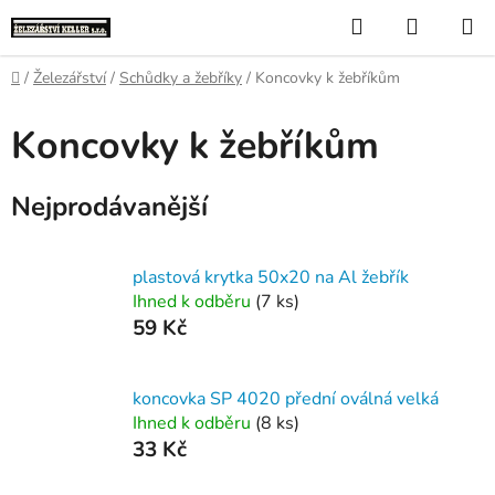
Přejít
Hledat
NÁKUP
na
KOŠÍK
obsah
Domů
/
Železářství
/
Schůdky a žebříky
/
Koncovky k žebříkům
Koncovky k žebříkům
Nejprodávanější
plastová krytka 50x20 na Al žebřík
Ihned k odběru
(7 ks)
59 Kč
koncovka SP 4020 přední oválná velká
Ihned k odběru
(8 ks)
33 Kč