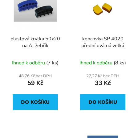
p
o
i
d
s
u
p
k
r
t
plastová krytka 50x20
koncovka SP 4020
o
ů
na Al žebřík
přední oválná velká
d
u
Ihned k odběru
(7 ks)
Ihned k odběru
(8 ks)
k
t
48,76 Kč bez DPH
27,27 Kč bez DPH
ů
59 Kč
33 Kč
DO KOŠÍKU
DO KOŠÍKU