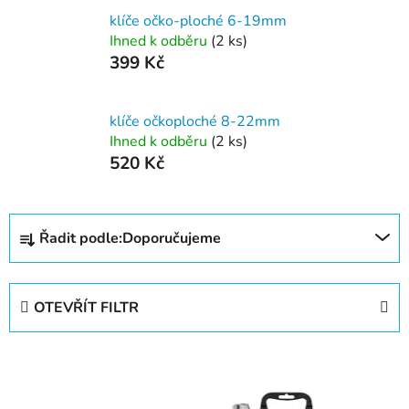
klíče očko-ploché 6-19mm
Ihned k odběru
(2 ks)
399 Kč
klíče očkoploché 8-22mm
Ihned k odběru
(2 ks)
520 Kč
Ř
Řadit podle:
Doporučujeme
a
z
e
OTEVŘÍT FILTR
n
í
V
p
ý
r