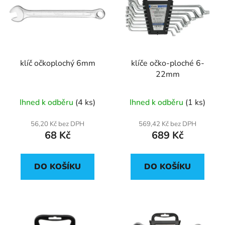
p
o
i
d
s
u
p
k
r
t
klíč očkoplochý 6mm
klíče očko-ploché 6-
o
ů
22mm
d
u
Ihned k odběru
(4 ks)
Ihned k odběru
(1 ks)
k
t
56,20 Kč bez DPH
569,42 Kč bez DPH
ů
68 Kč
689 Kč
DO KOŠÍKU
DO KOŠÍKU