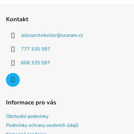
a
á
Z
c
n
á
í
í
Kontakt
p
p
r
a
v
zelezarstvikeller
@
seznam.cz
t
k
í
y
777 335 597
v
ý
608 335 597
p
i
s
u
Informace pro vás
Obchodní podmínky
Podmínky ochrany osobních údajů