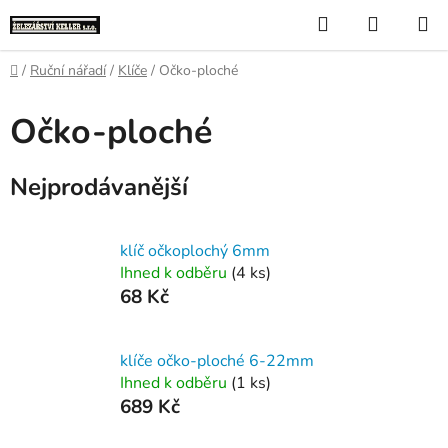
Přejít
Hledat
NÁKUP
na
KOŠÍK
obsah
Domů
/
Ruční nářadí
/
Klíče
/
Očko-ploché
Očko-ploché
Nejprodávanější
klíč očkoplochý 6mm
Ihned k odběru
(4 ks)
68 Kč
klíče očko-ploché 6-22mm
Ihned k odběru
(1 ks)
689 Kč