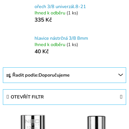
ořech 3/8 univerzál.8-21
Ihned k odběru
(1 ks)
335 Kč
hlavice nástrčná 3/8 8mm
Ihned k odběru
(1 ks)
40 Kč
Ř
Řadit podle:
Doporučujeme
a
z
e
OTEVŘÍT FILTR
n
í
V
p
ý
r