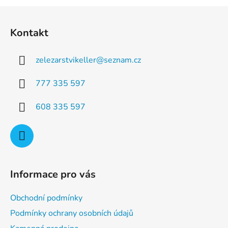
a
á
Z
c
n
á
í
í
Kontakt
p
p
r
a
v
zelezarstvikeller
@
seznam.cz
t
k
í
y
777 335 597
v
ý
608 335 597
p
i
s
u
Informace pro vás
Obchodní podmínky
Podmínky ochrany osobních údajů