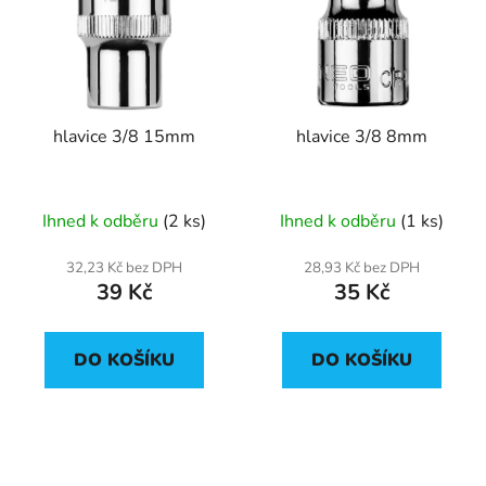
p
o
i
d
s
u
p
k
r
t
hlavice 3/8 15mm
hlavice 3/8 8mm
o
ů
d
u
Ihned k odběru
(2 ks)
Ihned k odběru
(1 ks)
k
t
32,23 Kč bez DPH
28,93 Kč bez DPH
ů
39 Kč
35 Kč
DO KOŠÍKU
DO KOŠÍKU