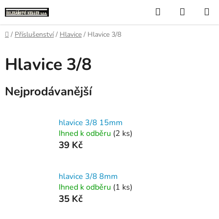
Přejít
Hledat
NÁKUP
na
KOŠÍK
obsah
Domů
/
Příslušenství
/
Hlavice
/
Hlavice 3/8
Hlavice 3/8
Nejprodávanější
hlavice 3/8 15mm
Ihned k odběru
(2 ks)
39 Kč
hlavice 3/8 8mm
Ihned k odběru
(1 ks)
35 Kč