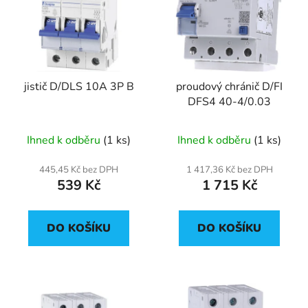
p
o
i
d
s
u
p
k
r
t
jistič D/DLS 10A 3P B
proudový chránič D/FI
o
ů
DFS4 40-4/0.03
d
u
Ihned k odběru
(1 ks)
Ihned k odběru
(1 ks)
k
t
445,45 Kč bez DPH
1 417,36 Kč bez DPH
ů
539 Kč
1 715 Kč
DO KOŠÍKU
DO KOŠÍKU