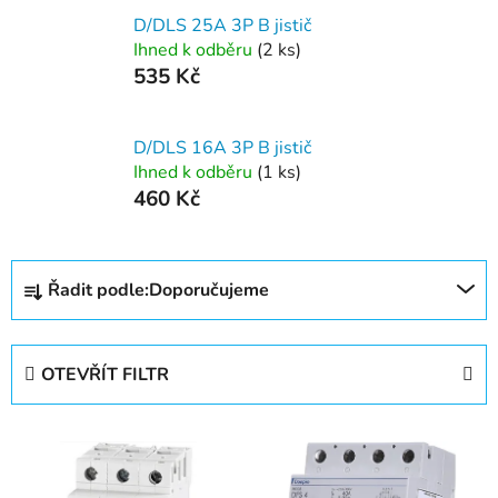
D/DLS 25A 3P B jistič
Ihned k odběru
(2 ks)
535 Kč
D/DLS 16A 3P B jistič
Ihned k odběru
(1 ks)
460 Kč
Ř
Řadit podle:
Doporučujeme
a
z
e
OTEVŘÍT FILTR
n
í
V
p
ý
r