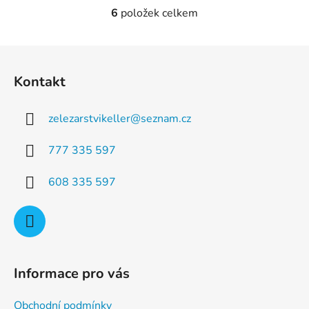
6
položek celkem
O
v
l
Z
á
á
d
Kontakt
p
a
a
c
zelezarstvikeller
@
seznam.cz
t
í
p
í
777 335 597
r
v
608 335 597
k
y
v
ý
p
i
Informace pro vás
s
u
Obchodní podmínky