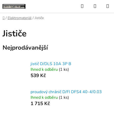
Přejít
Hledat
NÁKUP
na
KOŠÍK
obsah
Domů
/
Elektromateriál
/
Jističe
Jističe
Nejprodávanější
jistič D/DLS 10A 3P B
Ihned k odběru
(1 ks)
539 Kč
proudový chránič D/FI DFS4 40-4/0.03
Ihned k odběru
(1 ks)
1 715 Kč