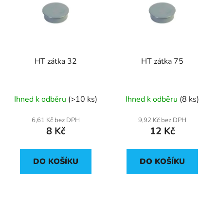
p
o
i
d
s
u
p
k
r
t
HT zátka 32
HT zátka 75
o
ů
d
u
Ihned k odběru
(>10 ks)
Ihned k odběru
(8 ks)
k
t
6,61 Kč bez DPH
9,92 Kč bez DPH
ů
8 Kč
12 Kč
DO KOŠÍKU
DO KOŠÍKU