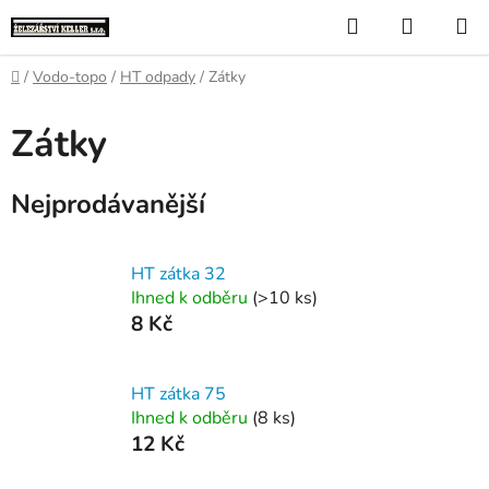
Přejít
Hledat
NÁKUP
na
KOŠÍK
obsah
Domů
/
Vodo-topo
/
HT odpady
/
Zátky
Zátky
Nejprodávanější
HT zátka 32
Ihned k odběru
(>10 ks)
8 Kč
HT zátka 75
Ihned k odběru
(8 ks)
12 Kč