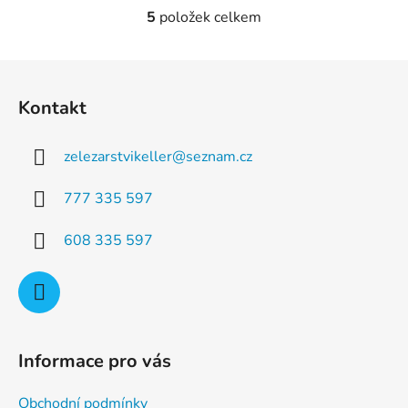
5
položek celkem
O
v
l
Z
á
á
d
Kontakt
p
a
a
c
zelezarstvikeller
@
seznam.cz
t
í
p
í
777 335 597
r
v
608 335 597
k
y
v
ý
p
i
Informace pro vás
s
u
Obchodní podmínky