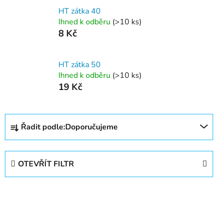
HT zátka 40
Ihned k odběru
(>10 ks)
8 Kč
HT zátka 50
Ihned k odběru
(>10 ks)
19 Kč
Ř
Řadit podle:
Doporučujeme
a
z
e
OTEVŘÍT FILTR
n
í
V
p
ý
r