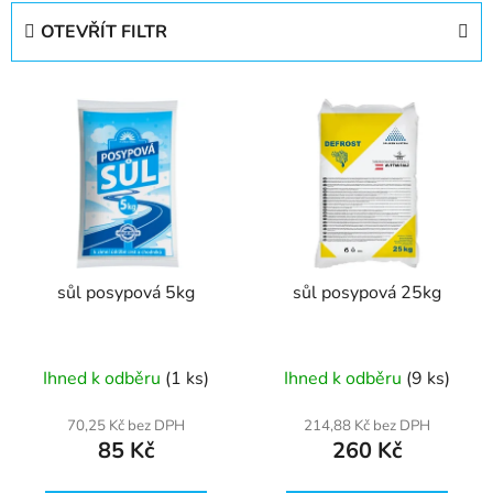
e
OTEVŘÍT FILTR
n
í
V
p
ý
r
p
o
i
d
s
u
p
k
r
t
sůl posypová 5kg
sůl posypová 25kg
o
ů
d
u
Ihned k odběru
(1 ks)
Ihned k odběru
(9 ks)
k
t
70,25 Kč bez DPH
214,88 Kč bez DPH
ů
85 Kč
260 Kč