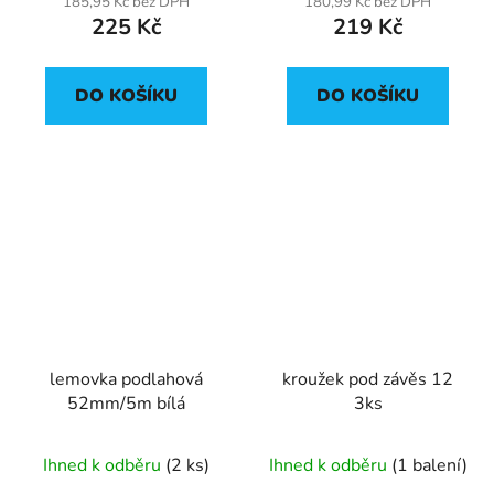
185,95 Kč bez DPH
180,99 Kč bez DPH
225 Kč
219 Kč
DO KOŠÍKU
DO KOŠÍKU
lemovka podlahová
kroužek pod závěs 12
52mm/5m bílá
3ks
Ihned k odběru
(2 ks)
Ihned k odběru
(1 balení)