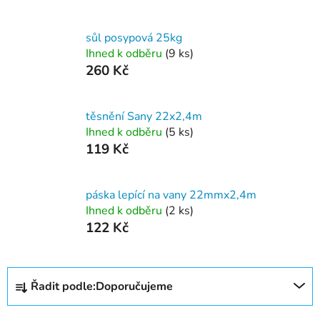
sůl posypová 25kg
Ihned k odběru
(9 ks)
260 Kč
těsnění Sany 22x2,4m
Ihned k odběru
(5 ks)
119 Kč
páska lepící na vany 22mmx2,4m
Ihned k odběru
(2 ks)
122 Kč
Ř
Řadit podle:
Doporučujeme
a
z