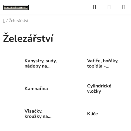
Přejít
Hledat
NÁKUP
na
KOŠÍK
obsah
Domů
/
Železářství
Železářství
Kanystry, sudy,
Vařiče, hořáky,
nádoby na
topidla -
vodu
propan butan
Cylindrické
Kamnařina
vložky
Visačky,
Klíče
kroužky na
klíče