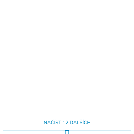
Už jste viděli naše
katalogy?
NAČÍST 12 DALŠÍCH
S