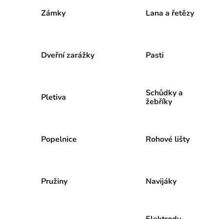
Zámky
Lana a řetězy
Dveřní zarážky
Pasti
Schůdky a
Pletiva
žebříky
Popelnice
Rohové lišty
Pružiny
Navijáky
Elektrody,