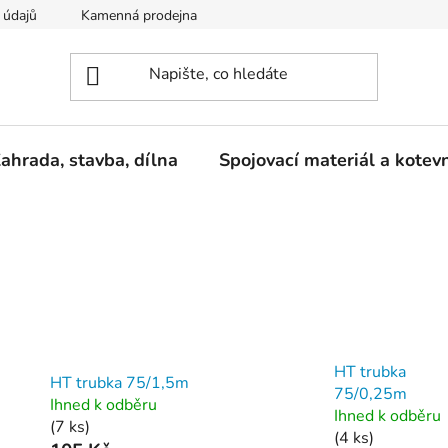
 údajů
Kamenná prodejna
Reklamace
ahrada, stavba, dílna
Spojovací materiál a kotev
HT trubka
HT trubka 75/1,5m
75/0,25m
Ihned k odběru
Ihned k odběru
(7 ks)
(4 ks)