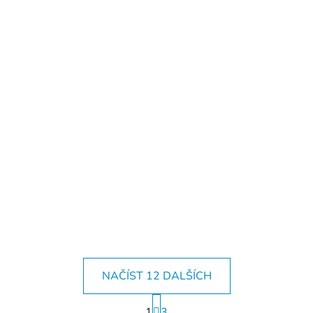
NAČÍST 12 DALŠÍCH
S
1
t
3