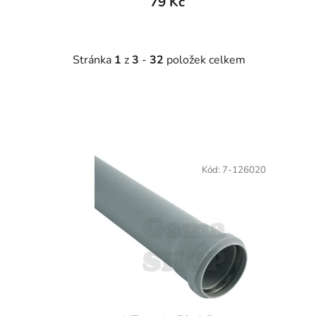
79 Kč
Stránka
1
z
3
-
32
položek celkem
V
ý
Kód:
7-126020
p
i
s
p
r
o
d