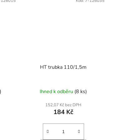
-126015
Kód:
7-126035
HT trubka 110/1,5m
)
Ihned k odběru
(8 ks)
152,07 Kč bez DPH
184 Kč