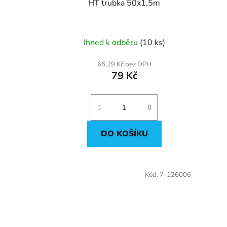
u
HT trubka 50x1,5m
k
t
ů
Ihned k odběru
(10 ks)
65,29 Kč bez DPH
79 Kč
DO KOŠÍKU
Kód:
7-126006