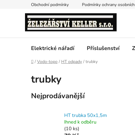
Přejít
Obchodní podmínky
Podmínky ochrany osobních
na
obsah
Elektrické nářadí
Příslušenství
Z
Domů
/
Vodo-topo
/
HT odpady
/
trubky
trubky
Nejprodávanější
HT trubka 50x1,5m
Ihned k odběru
(10 ks)