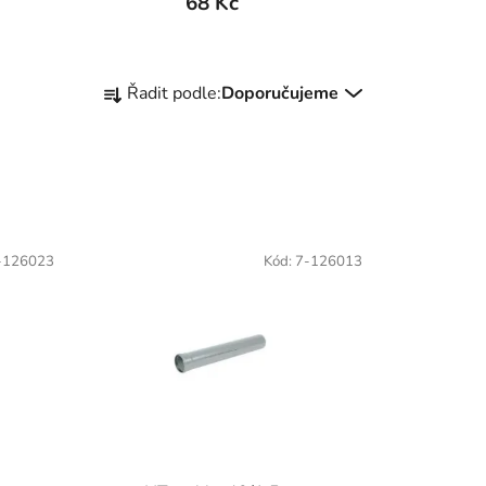
68 Kč
Ř
Řadit podle:
Doporučujeme
a
z
e
n
í
p
-126023
Kód:
7-126013
r
o
d
u
k
t
ů