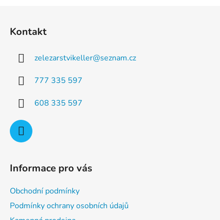
a
á
Z
c
n
á
í
í
Kontakt
p
p
r
a
v
zelezarstvikeller
@
seznam.cz
t
k
í
y
777 335 597
v
ý
608 335 597
p
i
s
u
Informace pro vás
Obchodní podmínky
Podmínky ochrany osobních údajů