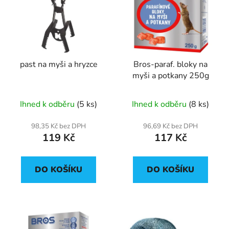
p
o
i
d
s
u
p
k
r
t
past na myši a hryzce
Bros-paraf. bloky na
o
ů
myši a potkany 250g
d
u
Ihned k odběru
(5 ks)
Ihned k odběru
(8 ks)
k
t
98,35 Kč bez DPH
96,69 Kč bez DPH
ů
119 Kč
117 Kč
DO KOŠÍKU
DO KOŠÍKU