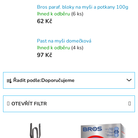
Bros paraf. bloky na myši a potkany 100g
Ihned k odběru
(6 ks)
62 Kč
Past na myši domečková
Ihned k odběru
(4 ks)
97 Kč
Ř
Řadit podle:
Doporučujeme
a
z
e
OTEVŘÍT FILTR
n
í
V
p
ý
r