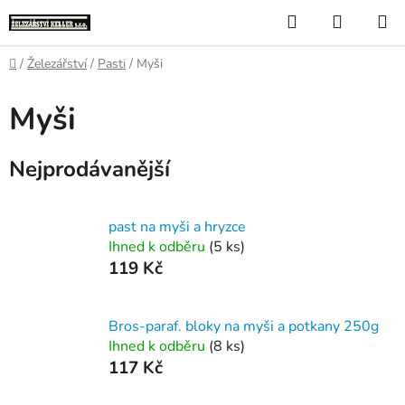
Přejít
Hledat
NÁKUP
na
KOŠÍK
obsah
Domů
/
Železářství
/
Pasti
/
Myši
Myši
Nejprodávanější
past na myši a hryzce
Ihned k odběru
(5 ks)
119 Kč
Bros-paraf. bloky na myši a potkany 250g
Ihned k odběru
(8 ks)
117 Kč