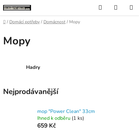
Přejít
Hledat
NÁKUP
na
KOŠÍK
obsah
Domů
/
Domácí potřeby
/
Domácnost
/
Mopy
Mopy
Hadry
Nejprodávanější
mop "Power Clean" 33cm
Ihned k odběru
(1 ks)
659 Kč