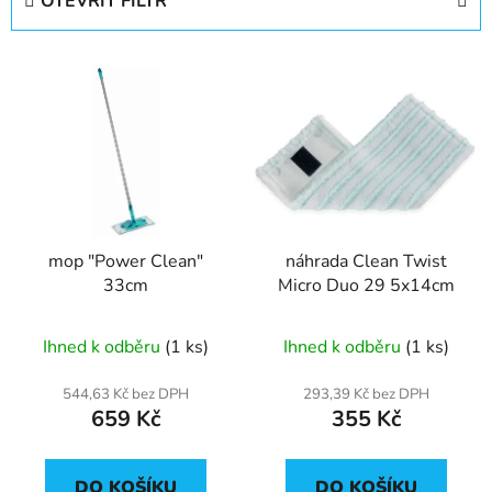
OTEVŘÍT FILTR
n
í
V
p
ý
r
p
o
i
d
s
u
p
k
r
t
mop "Power Clean"
náhrada Clean Twist
o
ů
33cm
Micro Duo 29 5x14cm
d
u
Ihned k odběru
(1 ks)
Ihned k odběru
(1 ks)
k
t
544,63 Kč bez DPH
293,39 Kč bez DPH
ů
659 Kč
355 Kč
DO KOŠÍKU
DO KOŠÍKU