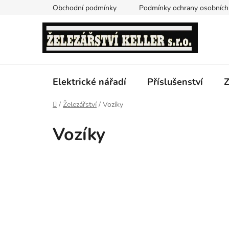
Přejít
Obchodní podmínky
Podmínky ochrany osobních
na
obsah
Elektrické nářadí
Příslušenství
Z
Domů
/
Železářství
/
Vozíky
Vozíky