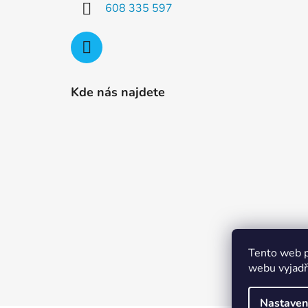
608 335 597
Kde nás najdete
Tento web p
webu vyjadřu
Nastaven