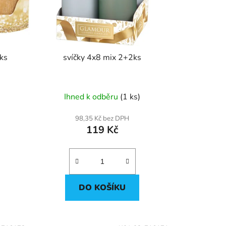
k
t
ů
4ks
svíčky 4x8 mix 2+2ks
Ihned k odběru
(1 ks)
98,35 Kč bez DPH
119 Kč
DO KOŠÍKU