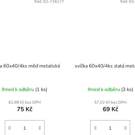
Kód:
02-716177
Kód:
02
ka 60x40/4ks měď metalická
svíčka 60x40/4ks zlatá meta
Ihned k odběru
(1 ks)
Ihned k odběru
(3 ks)
61,98 Kč bez DPH
57,02 Kč bez DPH
75 Kč
69 Kč