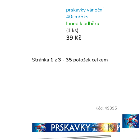
prskavky vánoční
40cm/5ks
Ihned k odběru
(1 ks)
39 Kč
Stránka
1
z
3
-
35
položek celkem
V
ý
Kód:
49395
p
i
s