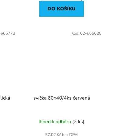
DO KOŠÍKU
-665773
Kód:
02-665628
lická
svíčka 60x40/4ks červená
Ihned k odběru
(2 ks)
57,02 Kč bez DPH