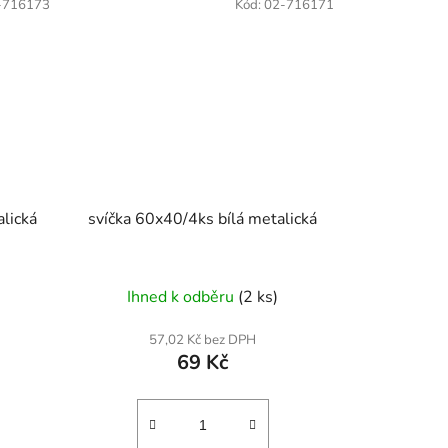
-716173
Kód:
02-716171
lická
svíčka 60x40/4ks bílá metalická
Ihned k odběru
(2 ks)
57,02 Kč bez DPH
69 Kč