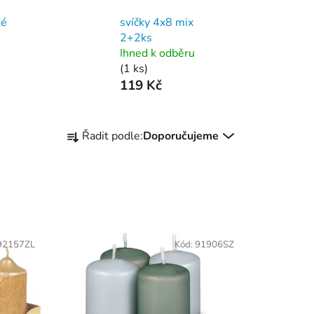
té
svíčky 4x8 mix
2+2ks
Ihned k odběru
(1 ks)
119 Kč
Ř
Řadit podle:
Doporučujeme
a
z
e
n
í
p
92157ZL
Kód:
91906SZ
r
o
d
u