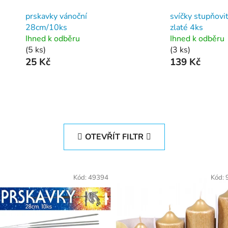
prskavky vánoční
svíčky stupňovi
28cm/10ks
zlaté 4ks
Ihned k odběru
Ihned k odběru
(5 ks)
(3 ks)
25 Kč
139 Kč
OTEVŘÍT FILTR
Kód:
49394
Kód: