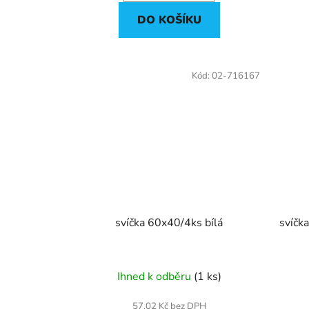
DO KOŠÍKU
Kód:
02-716167
svíčka 60x40/4ks bílá
svíčk
Ihned k odběru
(1 ks)
57,02 Kč bez DPH