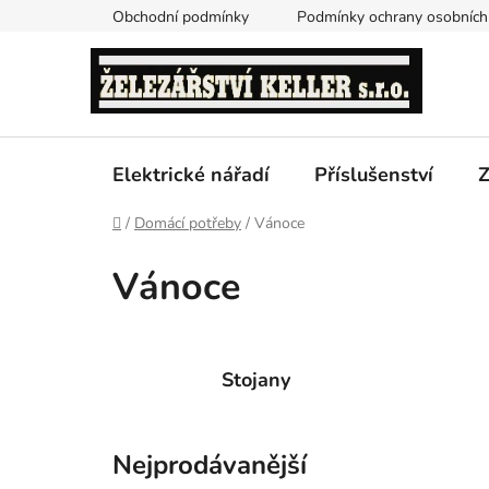
Přejít
Obchodní podmínky
Podmínky ochrany osobních
na
obsah
Elektrické nářadí
Příslušenství
Z
Domů
/
Domácí potřeby
/
Vánoce
Vánoce
Stojany
Nejprodávanější