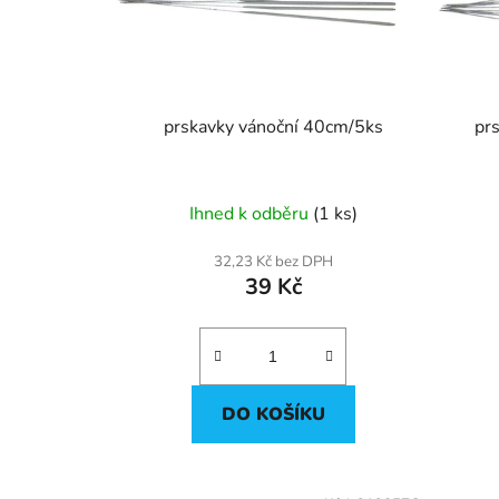
p
r
o
d
u
prskavky vánoční 40cm/5ks
pr
k
t
ů
Ihned k odběru
(1 ks)
32,23 Kč bez DPH
39 Kč
DO KOŠÍKU