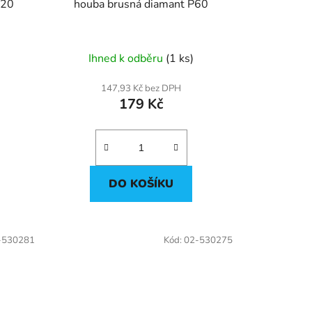
120
houba brusná diamant P60
Ihned k odběru
(1 ks)
147,93 Kč bez DPH
179 Kč
DO KOŠÍKU
-530281
Kód:
02-530275