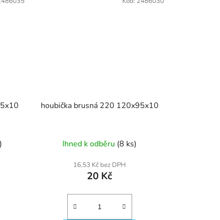
2486035
Kód:
2486030
95x10
houbička brusná 220 120x95x10
)
Ihned k odběru
(8 ks)
16,53 Kč bez DPH
20 Kč