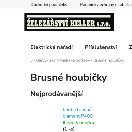
Přejít
Obchodní podmínky
Podmínky ochrany osobních
na
obsah
Elektrické nářadí
Příslušenství
Z
Domů
/
Barvy-laky
/
Malířské potřeby
/
Brusné houbičky
Brusné houbičky
Nejprodávanější
houba brusná
diamant P400
Ihned k odběru
(1 ks)