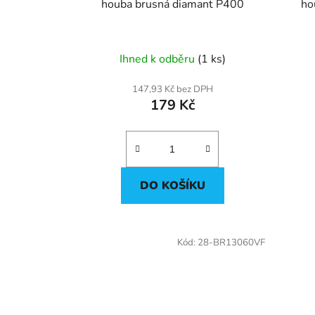
u
houba brusná diamant P400
ho
k
t
ů
Ihned k odběru
(1 ks)
147,93 Kč bez DPH
179 Kč
DO KOŠÍKU
Kód:
28-BR13060VF