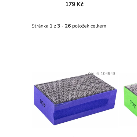
179 Kč
Stránka
1
z
3
-
26
položek celkem
V
ý
Kód:
6-104943
p
i
s
p
r
o
d