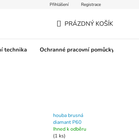
Přihlášení
Registrace
PRÁZDNÝ KOŠÍK
NÁKUPNÍ
KOŠÍK
ní technika
Ochranné pracovní pomůcky
Žele
houba brusná
diamant P60
Ihned k odběru
(1 ks)