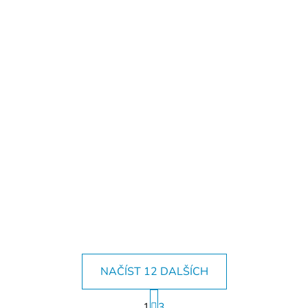
NAČÍST 12 DALŠÍCH
S
1
t
3