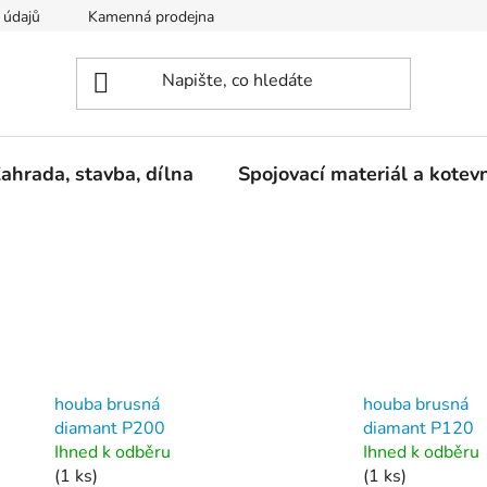
 údajů
Kamenná prodejna
Reklamace
ahrada, stavba, dílna
Spojovací materiál a kotev
houba brusná
houba brusná
diamant P200
diamant P120
Ihned k odběru
Ihned k odběru
(1 ks)
(1 ks)