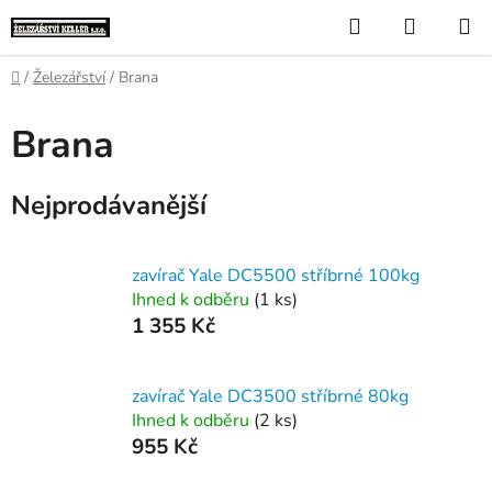
Přejít
Hledat
NÁKUP
na
KOŠÍK
obsah
Domů
/
Železářství
/
Brana
Brana
Nejprodávanější
zavírač Yale DC5500 stříbrné 100kg
Ihned k odběru
(1 ks)
1 355 Kč
zavírač Yale DC3500 stříbrné 80kg
Ihned k odběru
(2 ks)
955 Kč