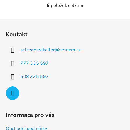
6
položek celkem
O
v
l
Z
á
á
d
Kontakt
p
a
a
c
zelezarstvikeller
@
seznam.cz
t
í
p
í
777 335 597
r
v
608 335 597
k
y
v
ý
p
i
Informace pro vás
s
u
Obchodní podmínky