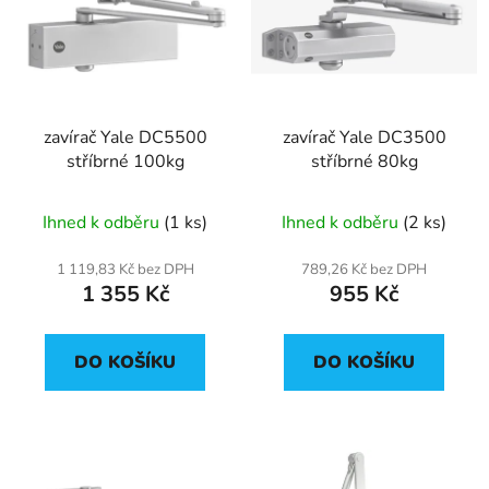
p
o
i
d
s
u
p
k
r
t
zavírač Yale DC5500
zavírač Yale DC3500
o
ů
stříbrné 100kg
stříbrné 80kg
d
u
Ihned k odběru
(1 ks)
Ihned k odběru
(2 ks)
k
t
1 119,83 Kč bez DPH
789,26 Kč bez DPH
ů
1 355 Kč
955 Kč
DO KOŠÍKU
DO KOŠÍKU