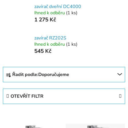
zavírač dveřní DC4000
Ihned k odběru
(1 ks)
1 275 Kč
zavírač RZ202S
Ihned k odběru
(1 ks)
545 Kč
Ř
Řadit podle:
Doporučujeme
a
z
e
OTEVŘÍT FILTR
n
í
V
p
ý
r