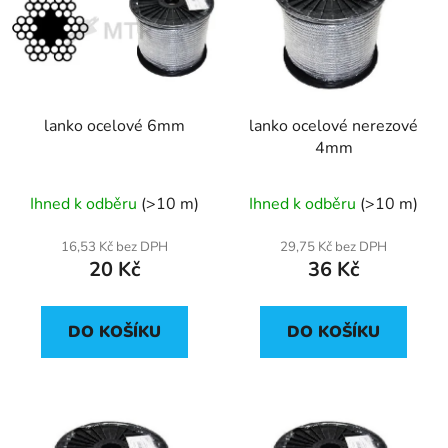
p
o
i
d
s
u
p
k
r
t
lanko ocelové 6mm
lanko ocelové nerezové
o
ů
4mm
d
u
Ihned k odběru
(>10 m)
Ihned k odběru
(>10 m)
k
t
16,53 Kč bez DPH
29,75 Kč bez DPH
ů
20 Kč
36 Kč
DO KOŠÍKU
DO KOŠÍKU