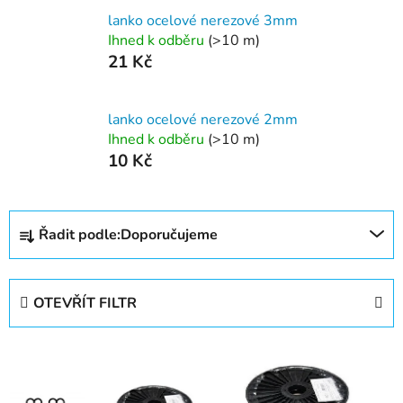
lanko ocelové nerezové 3mm
Ihned k odběru
(>10 m)
21 Kč
lanko ocelové nerezové 2mm
Ihned k odběru
(>10 m)
10 Kč
Ř
Řadit podle:
Doporučujeme
a
z
e
OTEVŘÍT FILTR
n
í
V
p
ý
r