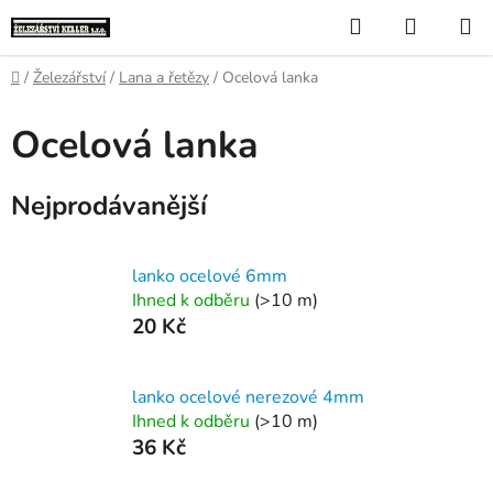
Přejít
Hledat
NÁKUP
na
KOŠÍK
obsah
Domů
/
Železářství
/
Lana a řetězy
/
Ocelová lanka
Ocelová lanka
Nejprodávanější
lanko ocelové 6mm
Ihned k odběru
(>10 m)
20 Kč
lanko ocelové nerezové 4mm
Ihned k odběru
(>10 m)
36 Kč