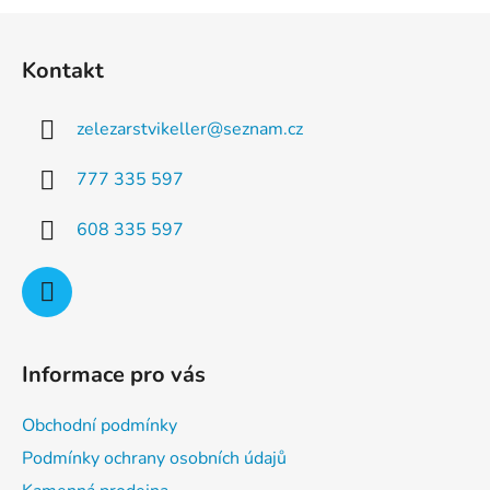
a
á
Z
c
n
á
í
í
Kontakt
p
p
r
a
v
zelezarstvikeller
@
seznam.cz
t
k
í
y
777 335 597
v
ý
608 335 597
p
i
s
u
Informace pro vás
Obchodní podmínky
Podmínky ochrany osobních údajů