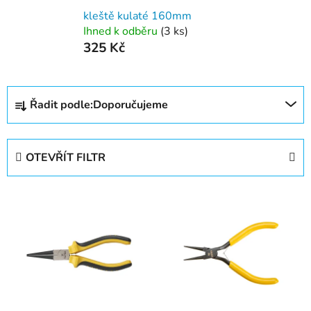
kleště kulaté 160mm
Ihned k odběru
(3 ks)
325 Kč
Ř
Řadit podle:
Doporučujeme
a
z
e
OTEVŘÍT FILTR
n
í
V
p
ý
r
p
o
i
d
s
u
p
k
r
t