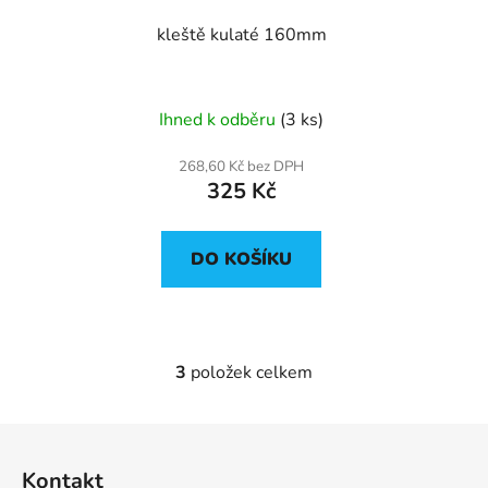
kleště kulaté 160mm
Ihned k odběru
(3 ks)
268,60 Kč bez DPH
325 Kč
DO KOŠÍKU
3
položek celkem
O
v
l
Z
á
á
d
Kontakt