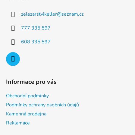
p
a
a
c
zelezarstvikeller
@
seznam.cz
t
í
p
í
777 335 597
r
v
608 335 597
k
y
v
ý
p
i
Informace pro vás
s
u
Obchodní podmínky
Podmínky ochrany osobních údajů
Kamenná prodejna
Reklamace