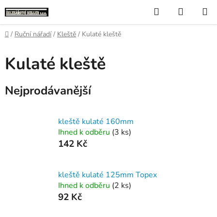
Přejít
Hledat
NÁKUP
na
KOŠÍK
obsah
Domů
/
Ruční nářadí
/
Kleště
/
Kulaté kleště
Kulaté kleště
Nejprodávanější
kleště kulaté 160mm
Ihned k odběru
(3 ks)
142 Kč
kleště kulaté 125mm Topex
Ihned k odběru
(2 ks)
92 Kč