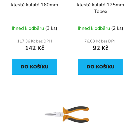
kleště kulaté 160mm
kleště kulaté 125mm
o
ů
Topex
d
u
Ihned k odběru
(3 ks)
Ihned k odběru
(2 ks)
k
t
117,36 Kč bez DPH
76,03 Kč bez DPH
ů
142 Kč
92 Kč
DO KOŠÍKU
DO KOŠÍKU