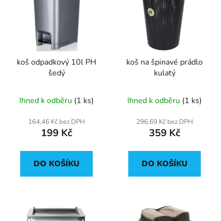
p
o
i
d
s
u
p
k
r
t
koš odpadkový 10l PH
koš na špinavé prádlo
o
ů
šedý
kulatý
d
u
Ihned k odběru
(1 ks)
Ihned k odběru
(1 ks)
k
t
164,46 Kč bez DPH
296,69 Kč bez DPH
ů
199 Kč
359 Kč
DO KOŠÍKU
DO KOŠÍKU