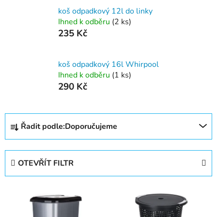
koš odpadkový 12l do linky
Ihned k odběru
(2 ks)
235 Kč
koš odpadkový 16l Whirpool
Ihned k odběru
(1 ks)
290 Kč
Ř
Řadit podle:
Doporučujeme
a
z
e
OTEVŘÍT FILTR
n
í
V
p
ý
r