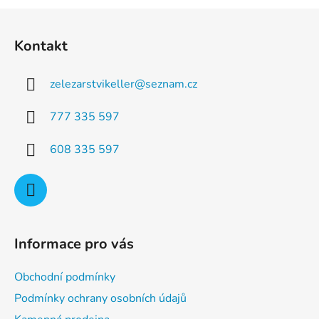
a
á
Z
c
n
á
í
í
Kontakt
p
p
r
a
v
zelezarstvikeller
@
seznam.cz
t
k
í
y
777 335 597
v
ý
608 335 597
p
i
s
u
Informace pro vás
Obchodní podmínky
Podmínky ochrany osobních údajů