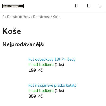
Přejít
Hledat
NÁKUP
na
KOŠÍK
obsah
Domů
/
Domácí potřeby
/
Domácnost
/
Koše
Koše
Nejprodávanější
koš odpadkový 10l PH šedý
Ihned k odběru
(1 ks)
199 Kč
koš na špinavé prádlo kulatý
Ihned k odběru
(1 ks)
359 Kč