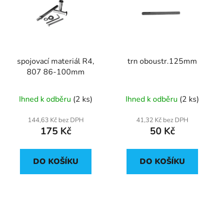
p
o
i
d
s
u
p
k
r
t
spojovací materiál R4,
trn oboustr.125mm
o
ů
807 86-100mm
d
u
Ihned k odběru
(2 ks)
Ihned k odběru
(2 ks)
k
t
144,63 Kč bez DPH
41,32 Kč bez DPH
ů
175 Kč
50 Kč
DO KOŠÍKU
DO KOŠÍKU