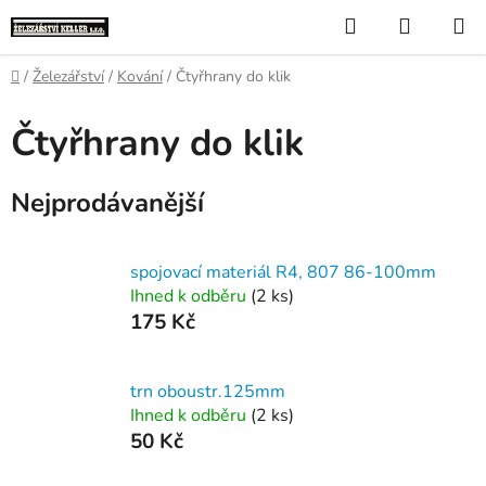
Přejít
Hledat
NÁKUP
na
KOŠÍK
obsah
Domů
/
Železářství
/
Kování
/
Čtyřhrany do klik
Čtyřhrany do klik
Nejprodávanější
spojovací materiál R4, 807 86-100mm
Ihned k odběru
(2 ks)
175 Kč
trn oboustr.125mm
Ihned k odběru
(2 ks)
50 Kč