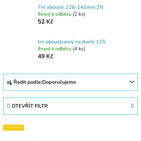
Trn oboustr.126-141mm ZN
Ihned k odběru
(2 ks)
52 Kč
trn oboustranný na dveře 115
Ihned k odběru
(4 ks)
49 Kč
Ř
Řadit podle:
Doporučujeme
a
z
e
OTEVŘÍT FILTR
n
í
V
p
VÝPRODEJ
ý
r