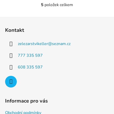
5
položek celkem
O
v
l
Z
á
á
d
Kontakt
p
a
a
c
zelezarstvikeller
@
seznam.cz
t
í
p
í
777 335 597
r
v
608 335 597
k
y
v
ý
p
i
Informace pro vás
s
u
Obchodní podmínky