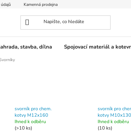
 údajů
Kamenná prodejna
Reklamace
ahrada, stavba, dílna
Spojovací materiál a kotev
Svorníky
svorník pro chem.
svorník pro che
kotvy M12x160
kotvy M10x13
Ihned k odběru
Ihned k odběru
(>10 ks)
(10 ks)