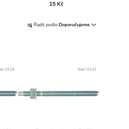
15 Kč
Ř
Řadit podle:
Doporučujeme
a
z
e
n
í
p
ód:
H133
Kód:
H132
r
o
d
u
k
t
ů