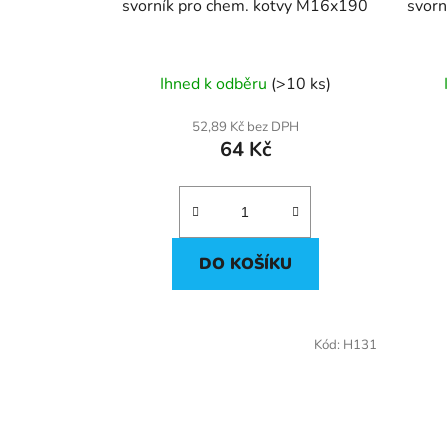
u
svorník pro chem. kotvy M16x190
svorn
k
t
ů
Ihned k odběru
(>10 ks)
52,89 Kč bez DPH
64 Kč
DO KOŠÍKU
Kód:
H131