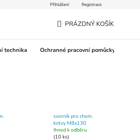
Přihlášení
Registrace
PRÁZDNÝ KOŠÍK
NÁKUPNÍ
KOŠÍK
ní technika
Ochranné pracovní pomůcky
Žele
m.
svorník pro chem.
0
kotvy M8x130
Ihned k odběru
(10 ks)