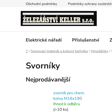
Přejít
Obchodní podmínky
Podmínky ochrany osobních
na
obsah
Elektrické nářadí
Příslušenství
Z
Domů
/
Spojovací materiál a kotevní technika
/
Hmoždinky
/
Svorníky
Nejprodávanější
svorník pro chem.
kotvy M16x190
Ihned k odběru
(>10 ks)