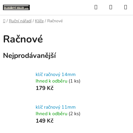
Přejít
Hledat
NÁKUP
na
KOŠÍK
obsah
Domů
/
Ruční nářadí
/
Klíče
/
Račnové
Račnové
Nejprodávanější
klíč račnový 14mm
Ihned k odběru
(1 ks)
179 Kč
klíč račnový 11mm
Ihned k odběru
(2 ks)
149 Kč