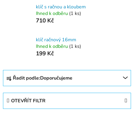
klíč s račnou a kloubem
Ihned k odběru
(1 ks)
710 Kč
klíč račnový 16mm
Ihned k odběru
(1 ks)
199 Kč
Ř
Řadit podle:
Doporučujeme
a
z
e
OTEVŘÍT FILTR
n
í
V
p
ý
r