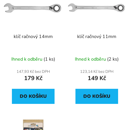
p
o
i
d
s
u
p
k
r
t
klíč račnový 14mm
klíč račnový 11mm
o
ů
d
u
Ihned k odběru
(1 ks)
Ihned k odběru
(2 ks)
k
t
147,93 Kč bez DPH
123,14 Kč bez DPH
ů
179 Kč
149 Kč
DO KOŠÍKU
DO KOŠÍKU