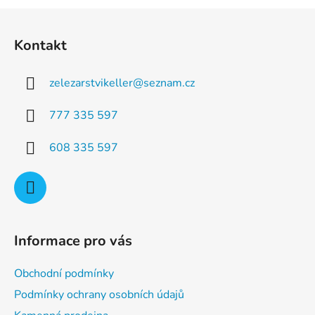
a
á
Z
c
n
á
í
í
Kontakt
p
p
r
a
v
zelezarstvikeller
@
seznam.cz
t
k
í
y
777 335 597
v
ý
608 335 597
p
i
s
u
Informace pro vás
Obchodní podmínky
Podmínky ochrany osobních údajů