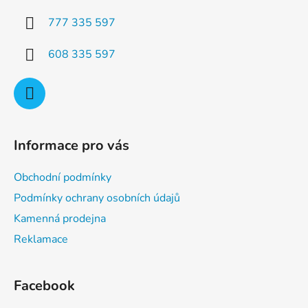
p
í
777 335 597
r
v
608 335 597
k
y
v
ý
p
i
Informace pro vás
s
u
Obchodní podmínky
Podmínky ochrany osobních údajů
Kamenná prodejna
Reklamace
Facebook