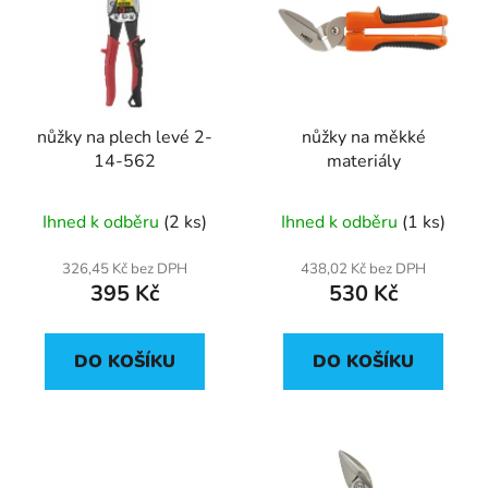
p
o
i
d
s
u
p
k
r
t
nůžky na plech levé 2-
nůžky na měkké
o
ů
14-562
materiály
d
u
Ihned k odběru
(2 ks)
Ihned k odběru
(1 ks)
k
t
326,45 Kč bez DPH
438,02 Kč bez DPH
ů
395 Kč
530 Kč
DO KOŠÍKU
DO KOŠÍKU