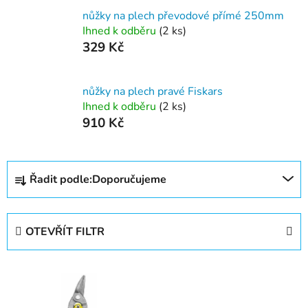
nůžky na plech převodové přímé 250mm
Ihned k odběru
(2 ks)
329 Kč
nůžky na plech pravé Fiskars
Ihned k odběru
(2 ks)
910 Kč
Ř
Řadit podle:
Doporučujeme
a
z
e
OTEVŘÍT FILTR
n
í
V
p
ý
r