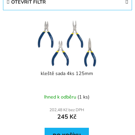
OTEVŘÍT FILTR
n
í
V
p
ý
r
p
o
i
d
s
u
p
k
r
t
kleště sada 4ks 125mm
o
ů
d
u
Ihned k odběru
(1 ks)
k
t
202,48 Kč bez DPH
ů
245 Kč