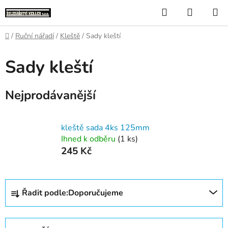
Přejít
Hledat
NÁKUP
na
KOŠÍK
obsah
Domů
/
Ruční nářadí
/
Kleště
/
Sady kleští
Sady kleští
Nejprodávanější
kleště sada 4ks 125mm
Ihned k odběru
(1 ks)
245 Kč
Ř
Řadit podle:
Doporučujeme
a
z
e