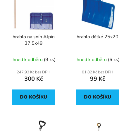
p
o
i
d
s
u
p
k
r
t
hrablo na sníh Alpin
hrablo dětké 25x20
o
ů
37,5x49
d
u
Ihned k odběru
(9 ks)
Ihned k odběru
(6 ks)
k
t
247,93 Kč bez DPH
81,82 Kč bez DPH
ů
300 Kč
99 Kč
DO KOŠÍKU
DO KOŠÍKU