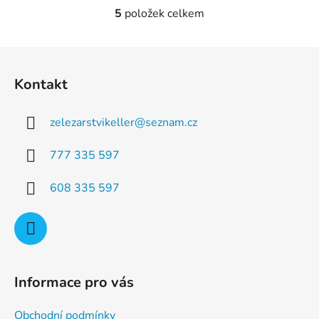
5
položek celkem
O
v
l
Z
á
á
d
Kontakt
p
a
a
c
zelezarstvikeller
@
seznam.cz
t
í
p
í
777 335 597
r
v
608 335 597
k
y
v
ý
p
i
Informace pro vás
s
u
Obchodní podmínky