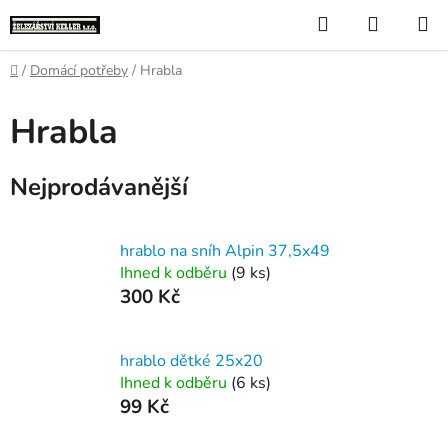
Přejít
Hledat
NÁKUP
na
KOŠÍK
obsah
Domů
/
Domácí potřeby
/
Hrabla
Hrabla
Nejprodávanější
hrablo na sníh Alpin 37,5x49
Ihned k odběru
(9 ks)
300 Kč
hrablo dětké 25x20
Ihned k odběru
(6 ks)
99 Kč