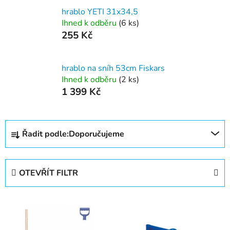
hrablo YETI 31x34,5
Ihned k odběru
(6 ks)
255 Kč
hrablo na sníh 53cm Fiskars
Ihned k odběru
(2 ks)
1 399 Kč
Ř
Řadit podle:
Doporučujeme
a
z
e
OTEVŘÍT FILTR
n
í
V
p
ý
r