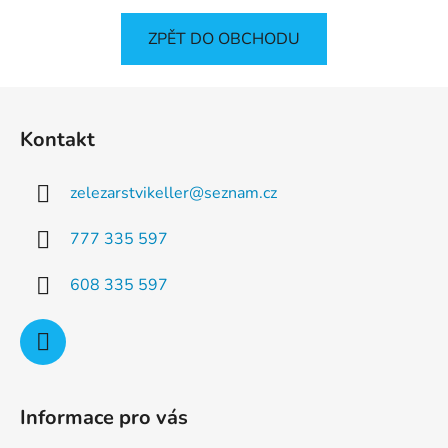
ZPĚT DO OBCHODU
Z
á
Kontakt
p
a
zelezarstvikeller
@
seznam.cz
t
í
777 335 597
608 335 597
Informace pro vás