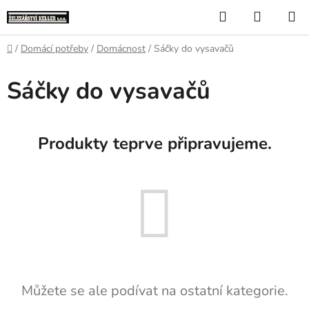
Přejít
Hledat
NÁKUP
na
KOŠÍK
obsah
Domů
/
Domácí potřeby
/
Domácnost
/
Sáčky do vysavačů
Sáčky do vysavačů
Produkty teprve připravujeme.
Můžete se ale podívat na ostatní kategorie.