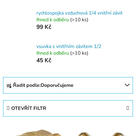
rychlospojka vzduchová 1/4 vnitřní závit
Ihned k odběru
(>10 ks)
99 Kč
vsuvka s vnitřním závitem 1/2
Ihned k odběru
(>10 ks)
45 Kč
Ř
Řadit podle:
Doporučujeme
a
z
e
OTEVŘÍT FILTR
n
í
V
p
ý
r