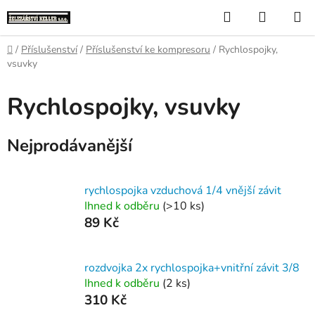
Přejít
Hledat
NÁKUP
na
KOŠÍK
obsah
Domů
/
Příslušenství
/
Příslušenství ke kompresoru
/
Rychlospojky,
vsuvky
Rychlospojky, vsuvky
Nejprodávanější
rychlospojka vzduchová 1/4 vnější závit
Ihned k odběru
(>10 ks)
89 Kč
rozdvojka 2x rychlospojka+vnitřní závit 3/8
Ihned k odběru
(2 ks)
310 Kč