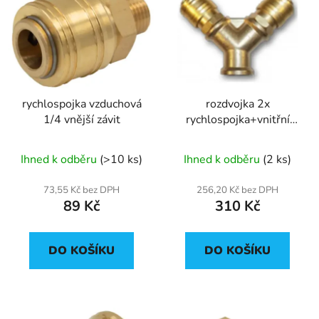
p
o
i
d
s
u
p
k
r
t
rychlospojka vzduchová
rozdvojka 2x
o
ů
1/4 vnější závit
rychlospojka+vnitřní
d
závit 3/8
u
Ihned k odběru
(>10 ks)
Ihned k odběru
(2 ks)
k
t
73,55 Kč bez DPH
256,20 Kč bez DPH
ů
89 Kč
310 Kč
DO KOŠÍKU
DO KOŠÍKU