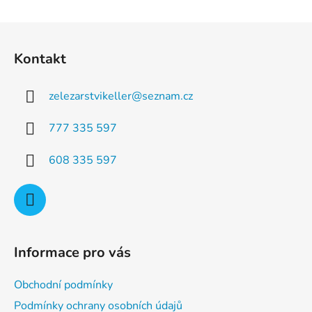
d
v
a
á
Z
c
n
á
í
í
Kontakt
p
p
r
a
v
zelezarstvikeller
@
seznam.cz
t
k
í
y
777 335 597
v
ý
608 335 597
p
i
s
u
Informace pro vás
Obchodní podmínky
Podmínky ochrany osobních údajů