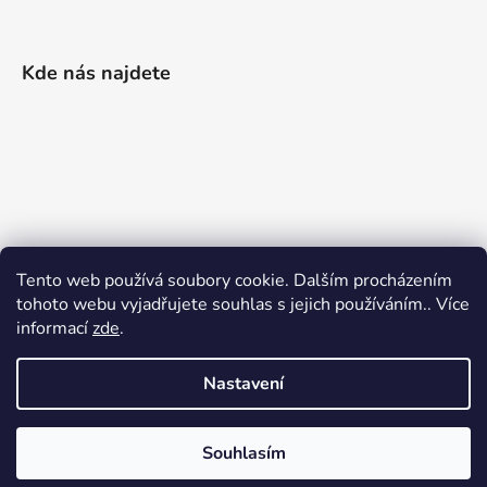
Kde nás najdete
Tento web používá soubory cookie. Dalším procházením
tohoto webu vyjadřujete souhlas s jejich používáním.. Více
informací
zde
.
Nastavení
Vytvořil Shoptet
|
Realizoval Appgrade
Souhlasím
Copyright 2026
Železářství Keller
. Všechna práva
vyhrazena.