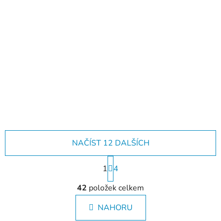
Už jste viděli naše
katalogy?
NAČÍST 12 DALŠÍCH
S
1
t
4
r
O
á
42
položek celkem
v
n
l
k
NAHORU
á
o