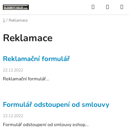
Přejít
Hledat
NÁKUP
na
KOŠÍK
obsah
Domů
/
Reklamace
Reklamace
V
Reklamační formulář
ý
p
22.12.2022
i
Reklamační formulář...
s
č
l
Formulář odstoupení od smlouvy
á
n
22.12.2022
k
Formulář odstoupení od smlouvy eshop...
ů