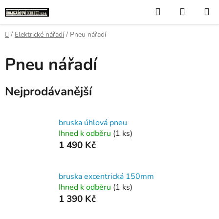
Přejít
Hledat
NÁKUP
na
KOŠÍK
obsah
Domů
/
Elektrické nářadí
/
Pneu nářadí
Pneu nářadí
Nejprodávanější
bruska úhlová pneu
Ihned k odběru
(1 ks)
1 490 Kč
bruska excentrická 150mm
Ihned k odběru
(1 ks)
1 390 Kč