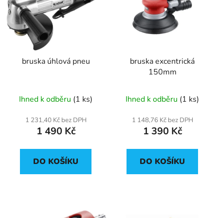
p
o
i
d
s
u
p
k
r
t
bruska úhlová pneu
bruska excentrická
o
ů
150mm
d
u
Ihned k odběru
(1 ks)
Ihned k odběru
(1 ks)
k
t
1 231,40 Kč bez DPH
1 148,76 Kč bez DPH
ů
1 490 Kč
1 390 Kč
DO KOŠÍKU
DO KOŠÍKU