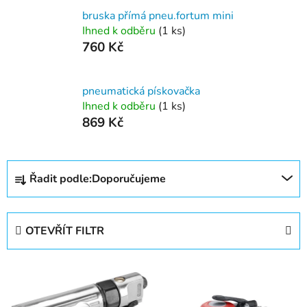
bruska přímá pneu.fortum mini
Ihned k odběru
(1 ks)
760 Kč
pneumatická pískovačka
Ihned k odběru
(1 ks)
869 Kč
Ř
Řadit podle:
Doporučujeme
a
z
e
OTEVŘÍT FILTR
n
í
V
p
ý
r