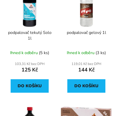
p
o
i
d
s
u
p
k
r
t
podpalovač tekutý Solo
podpalovač gelový 1l
o
ů
1l
d
u
Ihned k odběru
(5 ks)
Ihned k odběru
(3 ks)
k
t
103,31 Kč bez DPH
119,01 Kč bez DPH
ů
125 Kč
144 Kč
DO KOŠÍKU
DO KOŠÍKU