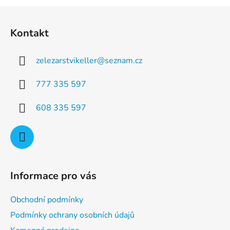
a
á
Z
c
n
á
í
í
Kontakt
p
p
r
a
v
zelezarstvikeller
@
seznam.cz
t
k
í
y
777 335 597
v
ý
608 335 597
p
i
s
u
Informace pro vás
Obchodní podmínky
Podmínky ochrany osobních údajů