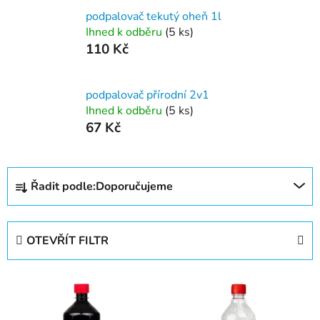
podpalovač tekutý oheň 1l
Ihned k odběru
(5 ks)
110 Kč
podpalovač přírodní 2v1
Ihned k odběru
(5 ks)
67 Kč
Ř
Řadit podle:
Doporučujeme
a
z
e
OTEVŘÍT FILTR
n
í
V
p
ý
r