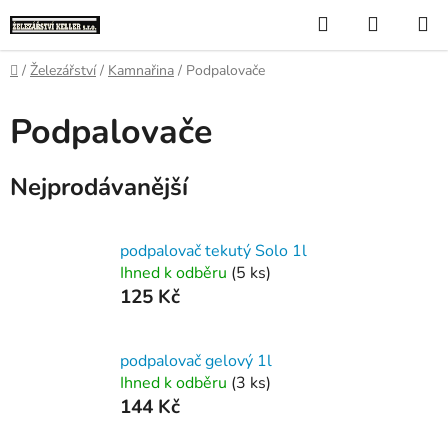
Přejít
Hledat
NÁKUP
na
KOŠÍK
obsah
Domů
/
Železářství
/
Kamnařina
/
Podpalovače
Podpalovače
Nejprodávanější
podpalovač tekutý Solo 1l
Ihned k odběru
(5 ks)
125 Kč
podpalovač gelový 1l
Ihned k odběru
(3 ks)
144 Kč