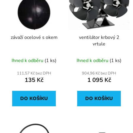
p
o
i
d
s
u
p
k
r
t
závaží ocelové s okem
ventilátor krbový 2
o
ů
vrtule
d
u
Ihned k odběru
(1 ks)
Ihned k odběru
(1 ks)
k
t
111,57 Kč bez DPH
904,96 Kč bez DPH
ů
135 Kč
1 095 Kč
DO KOŠÍKU
DO KOŠÍKU