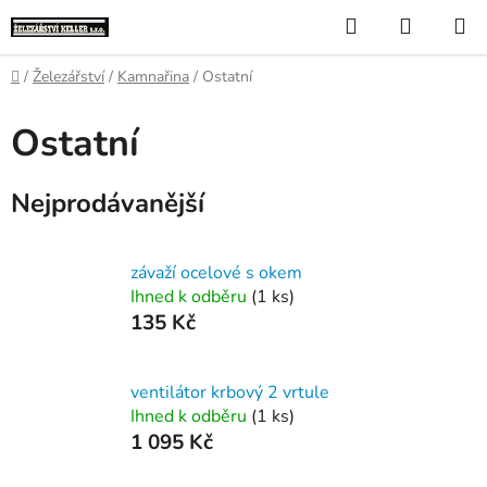
Přejít
Hledat
NÁKUP
na
KOŠÍK
obsah
Domů
/
Železářství
/
Kamnařina
/
Ostatní
Ostatní
Nejprodávanější
závaží ocelové s okem
Ihned k odběru
(1 ks)
135 Kč
ventilátor krbový 2 vrtule
Ihned k odběru
(1 ks)
1 095 Kč