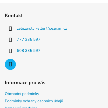
a
á
Z
c
n
á
í
í
Kontakt
p
p
r
a
v
zelezarstvikeller
@
seznam.cz
t
k
í
y
777 335 597
v
ý
608 335 597
p
i
s
u
Informace pro vás
Obchodní podmínky
Podmínky ochrany osobních údajů