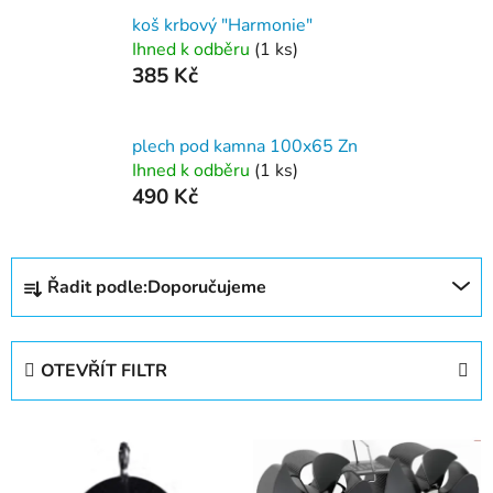
koš krbový "Harmonie"
Ihned k odběru
(1 ks)
385 Kč
plech pod kamna 100x65 Zn
Ihned k odběru
(1 ks)
490 Kč
Ř
Řadit podle:
Doporučujeme
a
z
e
OTEVŘÍT FILTR
n
í
V
p
ý
r