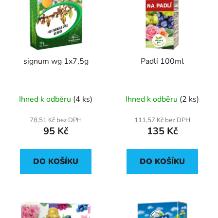
p
o
i
d
s
u
p
k
r
t
signum wg 1x7,5g
Padlí 100ml
o
ů
d
u
Ihned k odběru
(4 ks)
Ihned k odběru
(2 ks)
k
t
78,51 Kč bez DPH
111,57 Kč bez DPH
ů
95 Kč
135 Kč
DO KOŠÍKU
DO KOŠÍKU