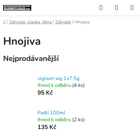
Přejít
Hledat
NÁKUP
na
KOŠÍK
obsah
Domů
/
Zahrada, stavba, dílna
/
Zahrada
/
Hnojiva
Hnojiva
Nejprodávanější
signum wg 1x7,5g
Ihned k odběru
(4 ks)
95 Kč
Padlí 100ml
Ihned k odběru
(2 ks)
135 Kč