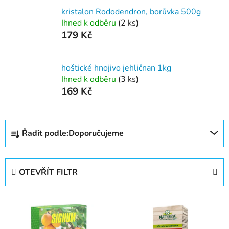
kristalon Rododendron, borůvka 500g
Ihned k odběru
(2 ks)
179 Kč
hoštické hnojivo jehličnan 1kg
Ihned k odběru
(3 ks)
169 Kč
Ř
Řadit podle:
Doporučujeme
a
z
e
OTEVŘÍT FILTR
n
í
V
p
ý
r