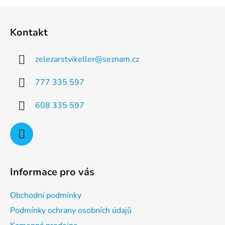
a
á
Z
c
n
á
í
í
Kontakt
p
p
r
a
v
zelezarstvikeller
@
seznam.cz
t
k
í
y
777 335 597
v
ý
608 335 597
p
i
s
u
Informace pro vás
Obchodní podmínky
Podmínky ochrany osobních údajů