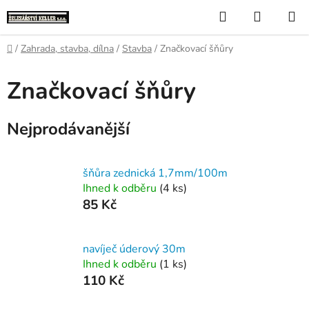
Přejít
Hledat
NÁKUP
na
KOŠÍK
obsah
Domů
/
Zahrada, stavba, dílna
/
Stavba
/
Značkovací šňůry
Značkovací šňůry
Nejprodávanější
šňůra zednická 1,7mm/100m
Ihned k odběru
(4 ks)
85 Kč
navíječ úderový 30m
Ihned k odběru
(1 ks)
110 Kč