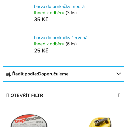
barva do brnkačky modrá
Ihned k odběru
(3 ks)
35 Kč
barva do brnkačky červená
Ihned k odběru
(6 ks)
25 Kč
Ř
Řadit podle:
Doporučujeme
a
z
e
OTEVŘÍT FILTR
n
í
V
p
ý
r