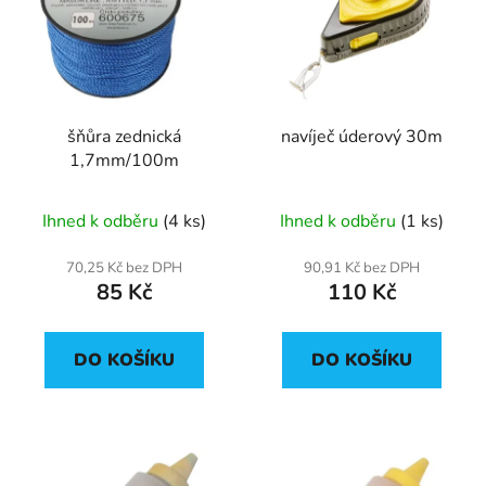
p
o
i
d
s
u
p
k
r
t
šňůra zednická
navíječ úderový 30m
o
ů
1,7mm/100m
d
u
Ihned k odběru
(4 ks)
Ihned k odběru
(1 ks)
k
t
70,25 Kč bez DPH
90,91 Kč bez DPH
ů
85 Kč
110 Kč
DO KOŠÍKU
DO KOŠÍKU