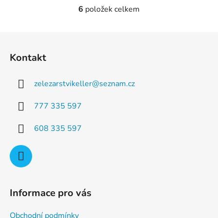
6
položek celkem
O
v
l
Z
á
á
d
Kontakt
p
a
a
c
zelezarstvikeller
@
seznam.cz
t
í
p
í
777 335 597
r
v
608 335 597
k
y
v
ý
p
i
Informace pro vás
s
u
Obchodní podmínky