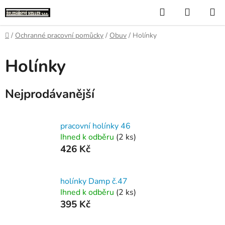
Přejít
Hledat
NÁKUP
na
KOŠÍK
obsah
Domů
/
Ochranné pracovní pomůcky
/
Obuv
/
Holínky
Holínky
Nejprodávanější
pracovní holínky 46
Ihned k odběru
(2 ks)
426 Kč
holínky Damp č.47
Ihned k odběru
(2 ks)
395 Kč