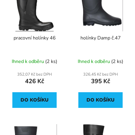
p
o
i
d
s
u
p
k
r
t
pracovní holínky 46
holínky Damp č.47
o
ů
d
u
Ihned k odběru
(2 ks)
Ihned k odběru
(2 ks)
k
t
352,07 Kč bez DPH
326,45 Kč bez DPH
ů
426 Kč
395 Kč
DO KOŠÍKU
DO KOŠÍKU