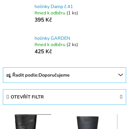
holínky Damp č.41
Ihned k odběru
(1 ks)
395 Kč
holínky GARDEN
Ihned k odběru
(2 ks)
425 Kč
Ř
Řadit podle:
Doporučujeme
a
z
e
OTEVŘÍT FILTR
n
í
V
p
ý
r