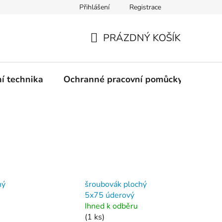
Přihlášení
Registrace
PRÁZDNÝ KOŠÍK
NÁKUPNÍ
KOŠÍK
ní technika
Ochranné pracovní pomůcky
Žele
hý
šroubovák plochý
5x75 úderový
Ihned k odběru
(1 ks)