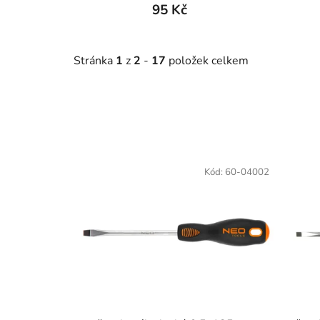
95 Kč
Stránka
1
z
2
-
17
položek celkem
V
ý
Kód:
60-04002
p
i
s
p
r
o
d