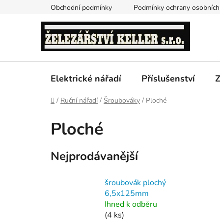
Přejít
Obchodní podmínky
Podmínky ochrany osobních
na
obsah
Elektrické nářadí
Příslušenství
Z
Domů
/
Ruční nářadí
/
Šroubováky
/
Ploché
Ploché
Nejprodávanější
šroubovák plochý
6,5x125mm
Ihned k odběru
(4 ks)