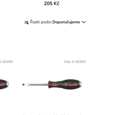
205 Kč
Ř
Řadit podle:
Doporučujeme
a
z
e
n
í
p
0-00495
Kód:
0-00493
r
o
d
u
k
t
ů