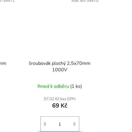
0-39471
Kód:
60-39470
0mm
šroubovák plochý 2,5x70mm
1000V
Ihned k odběru
(1 ks)
57,02 Kč bez DPH
69 Kč