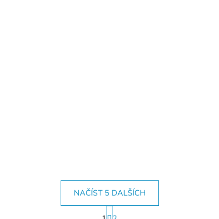
NAČÍST 5 DALŠÍCH
S
1
t
2