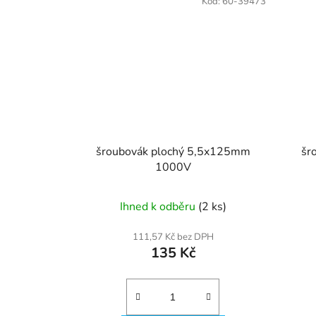
Kód:
60-39473
šroubovák plochý 5,5x125mm
šr
1000V
Ihned k odběru
(2 ks)
111,57 Kč bez DPH
135 Kč