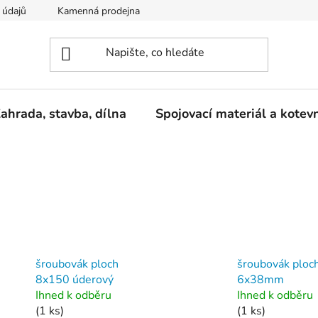
 údajů
Kamenná prodejna
Reklamace
ahrada, stavba, dílna
Spojovací materiál a kotev
šroubovák ploch
šroubovák ploc
8x150 úderový
6x38mm
Ihned k odběru
Ihned k odběru
(1 ks)
(1 ks)