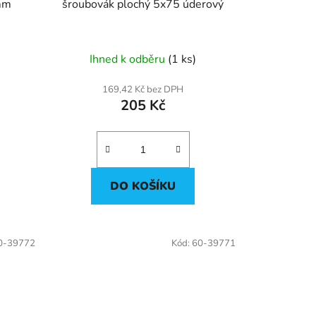
mm
šroubovák plochý 5x75 úderový
Ihned k odběru
(1 ks)
169,42 Kč bez DPH
205 Kč
DO KOŠÍKU
0-39772
Kód:
60-39771