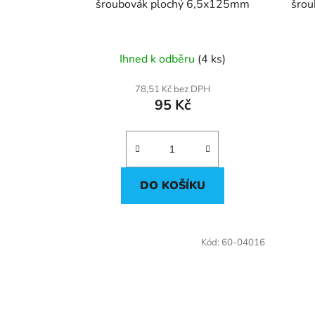
u
šroubovák plochý 6,5x125mm
šrou
k
t
ů
Ihned k odběru
(4 ks)
78,51 Kč bez DPH
95 Kč
DO KOŠÍKU
Kód:
60-04016