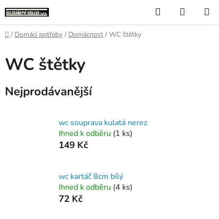
Přejít
Hledat
NÁKUP
na
KOŠÍK
obsah
Domů
/
Domácí potřeby
/
Domácnost
/
WC štětky
WC štětky
Nejprodávanější
wc souprava kulatá nerez
Ihned k odběru
(1 ks)
149 Kč
wc kartáč 8cm bílý
Ihned k odběru
(4 ks)
72 Kč