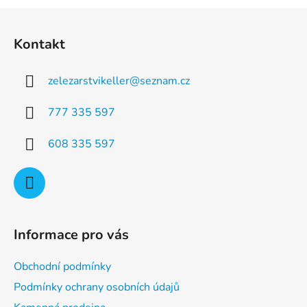
a
á
Z
c
n
á
í
í
Kontakt
p
p
r
a
v
zelezarstvikeller
@
seznam.cz
t
k
í
y
777 335 597
v
ý
608 335 597
p
i
s
u
Informace pro vás
Obchodní podmínky
Podmínky ochrany osobních údajů