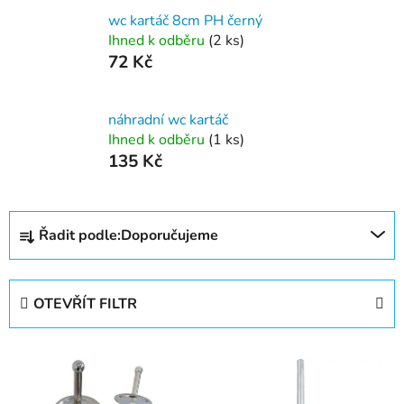
wc kartáč 8cm PH černý
Ihned k odběru
(2 ks)
72 Kč
náhradní wc kartáč
Ihned k odběru
(1 ks)
135 Kč
Ř
Řadit podle:
Doporučujeme
a
z
e
OTEVŘÍT FILTR
n
í
V
p
ý
r