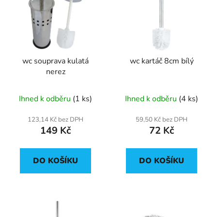
p
o
i
d
s
u
p
k
r
t
wc souprava kulatá
wc kartáč 8cm bílý
o
ů
nerez
d
u
Ihned k odběru
(1 ks)
Ihned k odběru
(4 ks)
k
t
123,14 Kč bez DPH
59,50 Kč bez DPH
ů
149 Kč
72 Kč
DO KOŠÍKU
DO KOŠÍKU