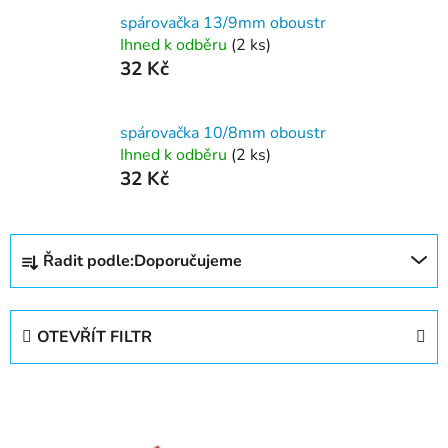
spárovačka 13/9mm oboustr
Ihned k odběru
(2 ks)
32 Kč
spárovačka 10/8mm oboustr
Ihned k odběru
(2 ks)
32 Kč
Ř
Řadit podle:
Doporučujeme
a
z
e
OTEVŘÍT FILTR
n
í
V
p
ý
r