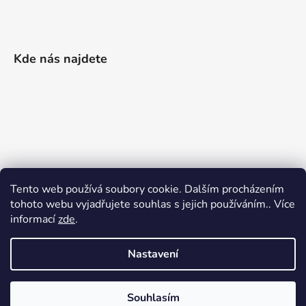
Kde nás najdete
Tento web používá soubory cookie. Dalším procházením
tohoto webu vyjadřujete souhlas s jejich používáním.. Více
informací
zde
.
Nastavení
Vytvořil Shoptet
|
Realizoval Appgrade
Souhlasím
Copyright 2026
Železářství Keller
. Všechna práva