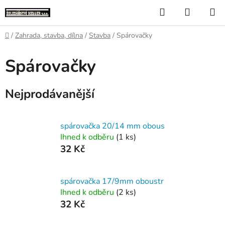
Přejít
Hledat
NÁKUP
na
KOŠÍK
obsah
Domů
/
Zahrada, stavba, dílna
/
Stavba
/
Spárovačky
Spárovačky
Nejprodávanější
spárovačka 20/14 mm obous
Ihned k odběru
(1 ks)
32 Kč
spárovačka 17/9mm oboustr
Ihned k odběru
(2 ks)
32 Kč