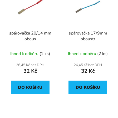
p
o
i
d
s
u
p
k
r
t
spárovačka 20/14 mm
spárovačka 17/9mm
o
ů
obous
oboustr
d
u
Ihned k odběru
(1 ks)
Ihned k odběru
(2 ks)
k
t
26,45 Kč bez DPH
26,45 Kč bez DPH
ů
32 Kč
32 Kč
DO KOŠÍKU
DO KOŠÍKU