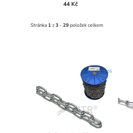
44 Kč
Stránka
1
z
3
-
29
položek celkem
V
ý
Kód:
7701-05
p
i
s
p
r
o
d