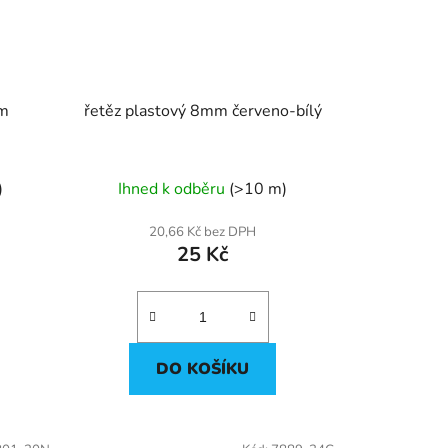
mm
řetěz plastový 8mm červeno-bílý
)
Ihned k odběru
(>10 m)
20,66 Kč bez DPH
25 Kč
DO KOŠÍKU