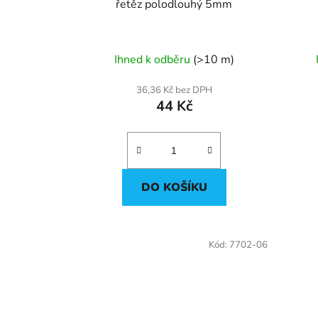
u
řetěz polodlouhý 5mm
k
t
ů
Ihned k odběru
(>10 m)
36,36 Kč bez DPH
44 Kč
DO KOŠÍKU
Kód:
7702-06