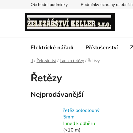
Přejít
Obchodní podmínky
Podmínky ochrany osobních
na
obsah
Elektrické nářadí
Příslušenství
Z
Domů
/
Železářství
/
Lana a řetězy
/
Řetězy
Řetězy
Nejprodávanější
řetěz polodlouhý
5mm
Ihned k odběru
(>10 m)