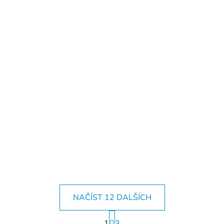
NAČÍST 12 DALŠÍCH
S
1
t
3