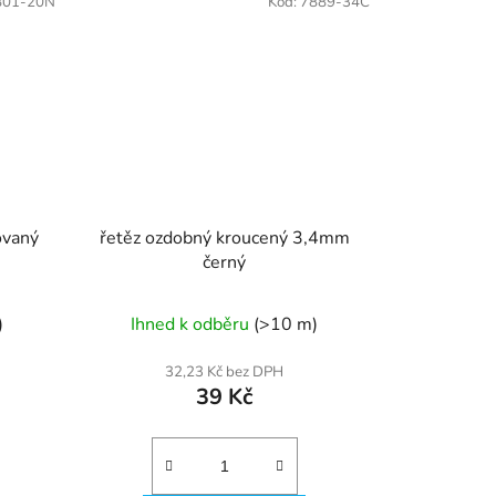
801-20N
Kód:
7889-34C
ovaný
řetěz ozdobný kroucený 3,4mm
černý
)
Ihned k odběru
(>10 m)
32,23 Kč bez DPH
39 Kč