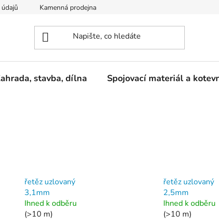
 údajů
Kamenná prodejna
Reklamace
ahrada, stavba, dílna
Spojovací materiál a kotev
řetěz uzlovaný
řetěz uzlovaný
3,1mm
2,5mm
Ihned k odběru
Ihned k odběru
(>10 m)
(>10 m)