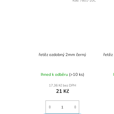
Kód:
7801-20C
řetěz ozdobný 2mm černý
řetěz
Ihned k odběru
(>10 ks)
17,36 Kč bez DPH
21 Kč