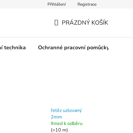
Přihlášení
Registrace
PRÁZDNÝ KOŠÍK
NÁKUPNÍ
KOŠÍK
ní technika
Ochranné pracovní pomůcky
Žele
řetěz uzlovaný
2mm
Ihned k odběru
(>10 m)