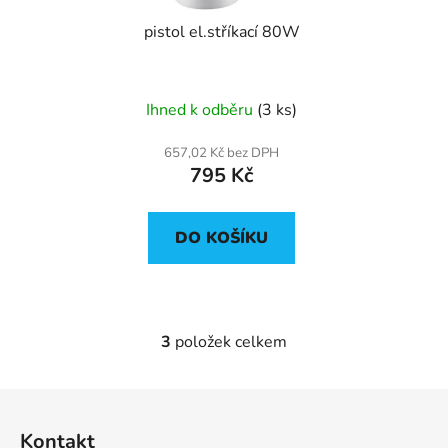
pistol el.stříkací 80W
Ihned k odběru
(3 ks)
657,02 Kč bez DPH
795 Kč
DO KOŠÍKU
3
položek celkem
O
v
l
Z
á
á
d
Kontakt