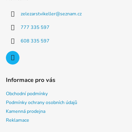
p
a
a
c
zelezarstvikeller
@
seznam.cz
t
í
p
í
777 335 597
r
v
608 335 597
k
y
v
ý
p
i
Informace pro vás
s
u
Obchodní podmínky
Podmínky ochrany osobních údajů
Kamenná prodejna
Reklamace