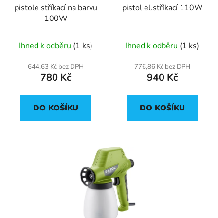
pistole stříkací na barvu
pistol el.stříkací 110W
o
ů
100W
d
u
Ihned k odběru
(1 ks)
Ihned k odběru
(1 ks)
k
t
644,63 Kč bez DPH
776,86 Kč bez DPH
ů
780 Kč
940 Kč
DO KOŠÍKU
DO KOŠÍKU