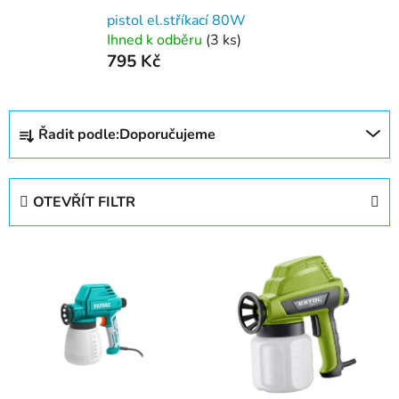
pistol el.stříkací 80W
Ihned k odběru
(3 ks)
795 Kč
Ř
Řadit podle:
Doporučujeme
a
z
e
OTEVŘÍT FILTR
n
í
V
p
ý
r
p
o
i
d
s
u
p
k
r
t