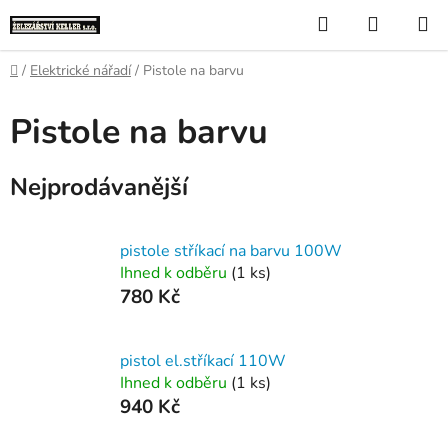
Přejít
Hledat
NÁKUP
na
KOŠÍK
obsah
Domů
/
Elektrické nářadí
/
Pistole na barvu
Pistole na barvu
Nejprodávanější
pistole stříkací na barvu 100W
Ihned k odběru
(1 ks)
780 Kč
pistol el.stříkací 110W
Ihned k odběru
(1 ks)
940 Kč