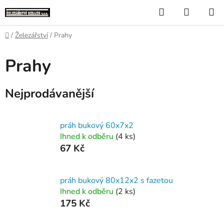
Přejít
Hledat
NÁKUP
na
KOŠÍK
obsah
Domů
/
Železářství
/
Prahy
Prahy
Nejprodávanější
práh bukový 60x7x2
Ihned k odběru
(4 ks)
67 Kč
práh bukový 80x12x2 s fazetou
Ihned k odběru
(2 ks)
175 Kč