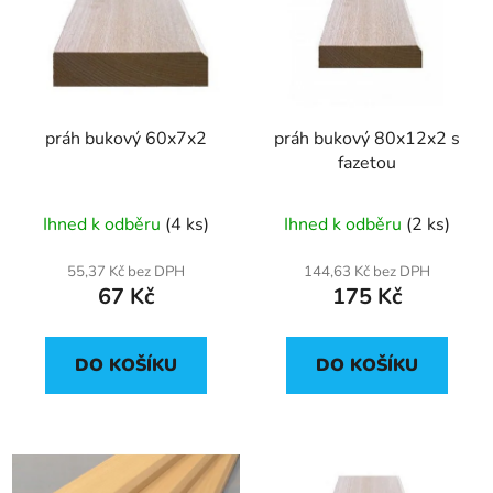
p
o
i
d
s
u
p
k
r
t
práh bukový 60x7x2
práh bukový 80x12x2 s
o
ů
fazetou
d
u
Ihned k odběru
(4 ks)
Ihned k odběru
(2 ks)
k
t
55,37 Kč bez DPH
144,63 Kč bez DPH
ů
67 Kč
175 Kč
DO KOŠÍKU
DO KOŠÍKU