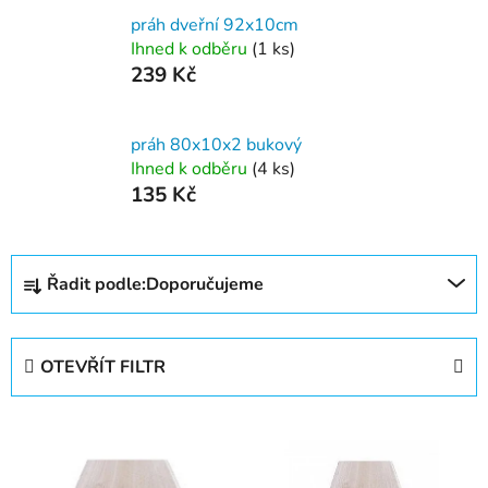
práh dveřní 92x10cm
Ihned k odběru
(1 ks)
239 Kč
práh 80x10x2 bukový
Ihned k odběru
(4 ks)
135 Kč
Ř
Řadit podle:
Doporučujeme
a
z
e
OTEVŘÍT FILTR
n
í
V
p
ý
r