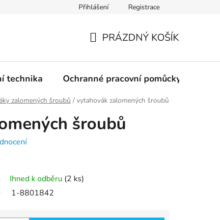
Přihlášení
Registrace
PRÁZDNÝ KOŠÍK
NÁKUPNÍ
KOŠÍK
ní technika
Ochranné pracovní pomůcky
Žele
áky zalomených šroubů
/
vytahovák zalomených šroubů
lomených šroubů
dnocení
Ihned k odběru
(2 ks)
1-8801842