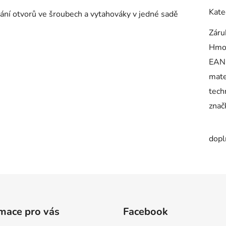
Kate
tání otvorů ve šroubech a vytahováky v jedné sadě
Záru
Hmo
EAN
mate
tech
znač
dopl
mace pro vás
Facebook