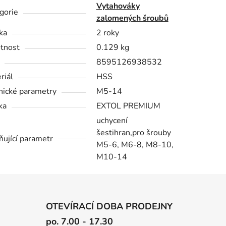
Vytahováky
gorie
zalomených šroubů
ka
2 roky
tnost
0.129 kg
8595126938532
riál
HSS
nické parametry
M5-14
ka
EXTOL PREMIUM
uchycení
šestihran,pro šrouby
ňující parametr
M5-6, M6-8, M8-10,
M10-14
OTEVÍRACÍ DOBA PRODEJNY
po. 7.00 - 17.30