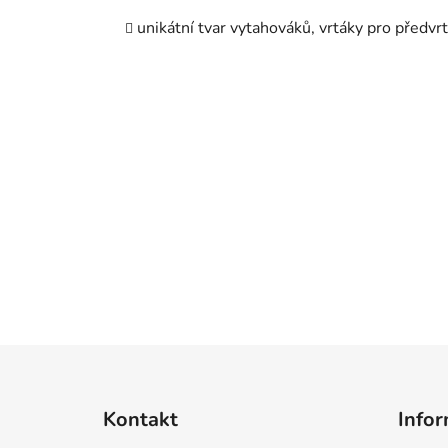
unikátní tvar vytahováků, vrtáky pro předvr
Z
á
Kontakt
Infor
p