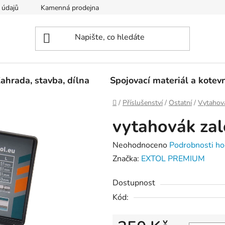
 údajů
Kamenná prodejna
Reklamace
ahrada, stavba, dílna
Spojovací materiál a kotev
Domů
/
Příslušenství
/
Ostatní
/
Vytahov
vytahovák za
Průměrné
Neohodnoceno
Podrobnosti ho
hodnocení
Značka:
EXTOL PREMIUM
produktu
Dostupnost
je
Kód:
0,0
z