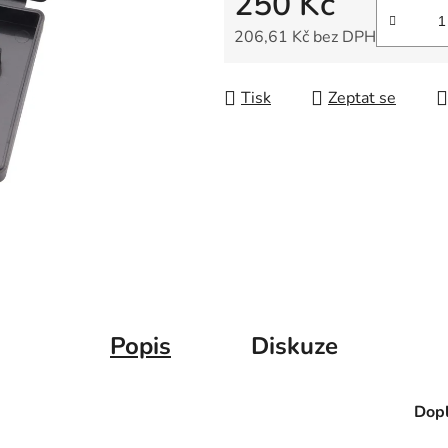
250 Kč
5
hvězdiček.
206,61 Kč bez DPH
Měrná cena:
Tisk
Zeptat se
Popis
Diskuze
Dopl