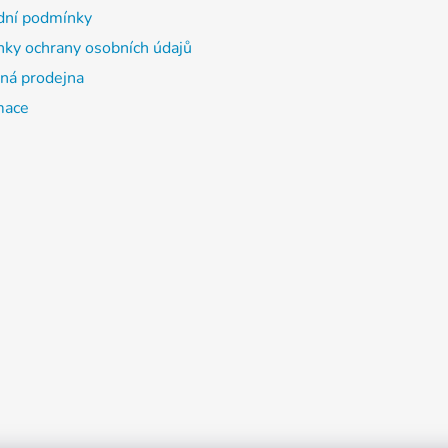
ní podmínky
ky ochrany osobních údajů
á prodejna
mace