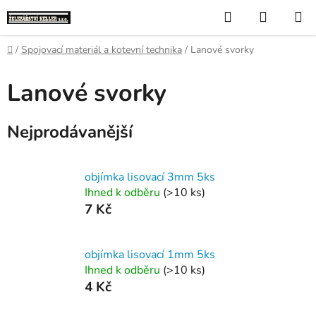
Přejít
Hledat
NÁKUP
na
KOŠÍK
obsah
Domů
/
Spojovací materiál a kotevní technika
/
Lanové svorky
Lanové svorky
Nejprodávanější
objímka lisovací 3mm 5ks
Ihned k odběru
(>10 ks)
7 Kč
objímka lisovací 1mm 5ks
Ihned k odběru
(>10 ks)
4 Kč