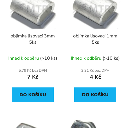
p
o
i
d
s
u
p
k
r
t
objímka lisovací 3mm
objímka lisovací 1mm
o
ů
5ks
5ks
d
u
Ihned k odběru
(>10 ks)
Ihned k odběru
(>10 ks)
k
t
5,79 Kč bez DPH
3,31 Kč bez DPH
ů
7 Kč
4 Kč
DO KOŠÍKU
DO KOŠÍKU