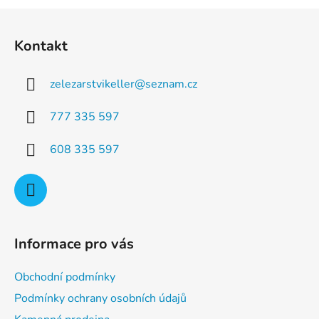
a
á
Z
c
n
á
í
í
Kontakt
p
p
r
a
v
zelezarstvikeller
@
seznam.cz
t
k
í
y
777 335 597
v
ý
608 335 597
p
i
s
u
Informace pro vás
Obchodní podmínky
Podmínky ochrany osobních údajů