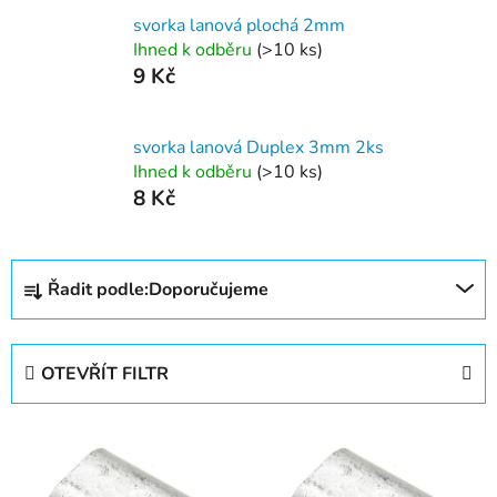
svorka lanová plochá 2mm
Ihned k odběru
(>10 ks)
9 Kč
svorka lanová Duplex 3mm 2ks
Ihned k odběru
(>10 ks)
8 Kč
Ř
Řadit podle:
Doporučujeme
a
z
e
OTEVŘÍT FILTR
n
í
V
p
ý
r