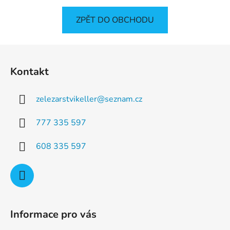
ZPĚT DO OBCHODU
Z
á
Kontakt
p
a
zelezarstvikeller
@
seznam.cz
t
í
777 335 597
608 335 597
Informace pro vás