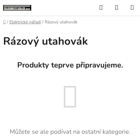
Přejít
Hledat
NÁKUP
na
KOŠÍK
obsah
Domů
/
Elektrické nářadí
/
Rázový utahovák
Rázový utahovák
Produkty teprve připravujeme.
Můžete se ale podívat na ostatní kategorie.