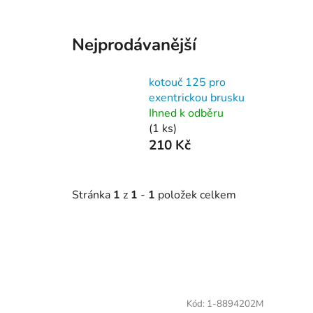
Nejprodávanější
kotouč 125 pro
exentrickou brusku
Ihned k odběru
(1 ks)
210 Kč
Stránka
1
z
1
-
1
položek celkem
V
ý
Kód:
1-8894202M