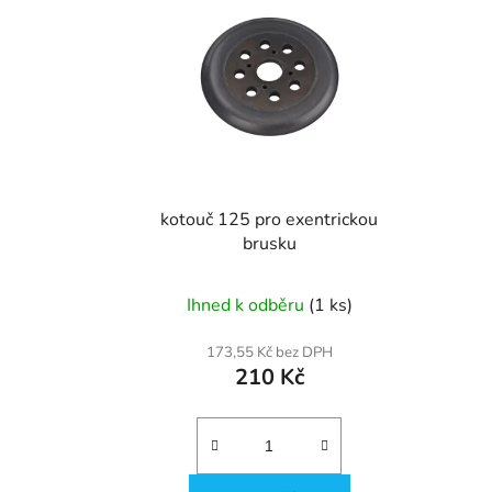
p
i
s
p
r
o
d
u
kotouč 125 pro exentrickou
k
brusku
t
ů
Ihned k odběru
(1 ks)
173,55 Kč bez DPH
210 Kč