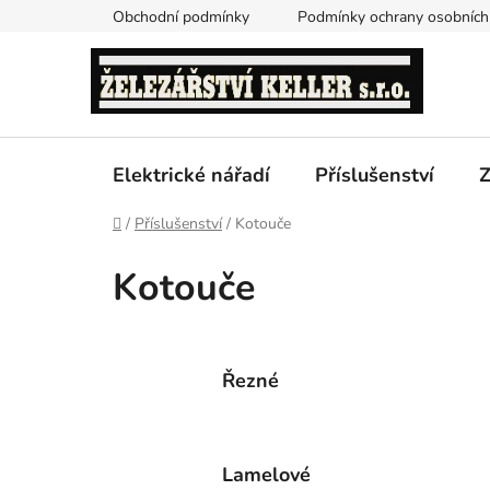
Přejít
Obchodní podmínky
Podmínky ochrany osobních
na
obsah
Elektrické nářadí
Příslušenství
Z
Domů
/
Příslušenství
/
Kotouče
Kotouče
Řezné
Lamelové