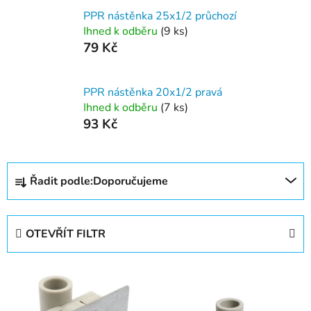
PPR nástěnka 25x1/2 průchozí
Ihned k odběru
(9 ks)
79 Kč
PPR nástěnka 20x1/2 pravá
Ihned k odběru
(7 ks)
93 Kč
Ř
Řadit podle:
Doporučujeme
a
z
e
OTEVŘÍT FILTR
n
í
V
p
ý
r