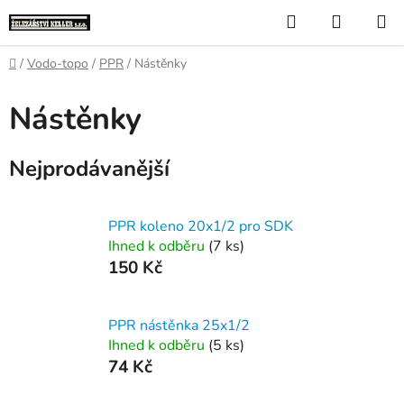
Přejít
Hledat
NÁKUP
na
KOŠÍK
obsah
Domů
/
Vodo-topo
/
PPR
/
Nástěnky
Nástěnky
Nejprodávanější
PPR koleno 20x1/2 pro SDK
Ihned k odběru
(7 ks)
150 Kč
PPR nástěnka 25x1/2
Ihned k odběru
(5 ks)
74 Kč