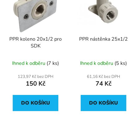
p
o
i
d
s
u
p
k
r
t
PPR koleno 20x1/2 pro
PPR nástěnka 25x1/2
o
ů
SDK
d
u
Ihned k odběru
(7 ks)
Ihned k odběru
(5 ks)
k
t
123,97 Kč bez DPH
61,16 Kč bez DPH
ů
150 Kč
74 Kč
DO KOŠÍKU
DO KOŠÍKU