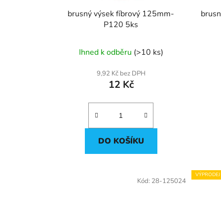
d
u
brusný výsek fíbrový 125mm-
brusn
k
P120 5ks
t
ů
Ihned k odběru
(>10 ks)
9,92 Kč bez DPH
12 Kč
DO KOŠÍKU
VÝPRODEJ
Kód:
28-125024