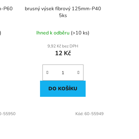
mm-P60
brusný výsek fíbrový 125mm-P40
5ks
)
Ihned k odběru
(>10 ks)
9,92 Kč bez DPH
12 Kč
DO KOŠÍKU
0-55950
Kód:
60-55949