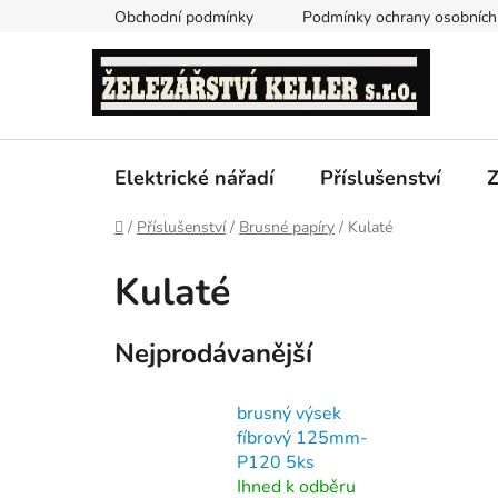
Přejít
Obchodní podmínky
Podmínky ochrany osobních
na
obsah
Elektrické nářadí
Příslušenství
Z
Domů
/
Příslušenství
/
Brusné papíry
/
Kulaté
Kulaté
Nejprodávanější
brusný výsek
fíbrový 125mm-
P120 5ks
Ihned k odběru