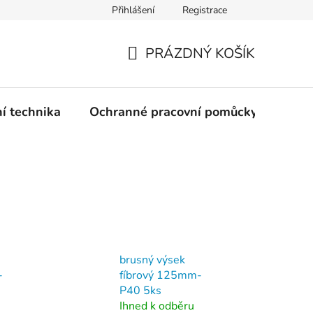
Přihlášení
Registrace
PRÁZDNÝ KOŠÍK
NÁKUPNÍ
KOŠÍK
ní technika
Ochranné pracovní pomůcky
Žele
brusný výsek
-
fíbrový 125mm-
P40 5ks
Ihned k odběru