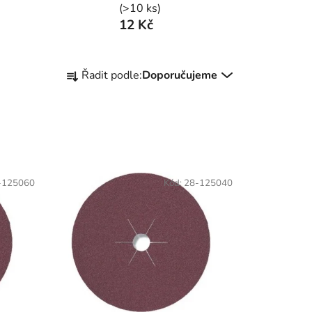
(>10 ks)
12 Kč
Ř
Řadit podle:
Doporučujeme
a
z
e
n
í
p
-125060
Kód:
28-125040
r
o
d
u
k
t
ů