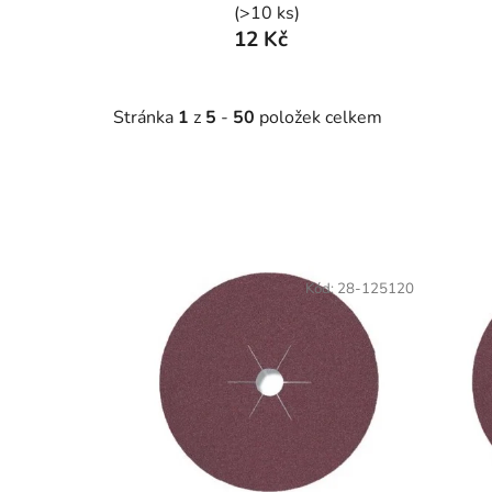
(>10 ks)
12 Kč
Stránka
1
z
5
-
50
položek celkem
V
ý
Kód:
28-125120
p
i
s
p
r
o